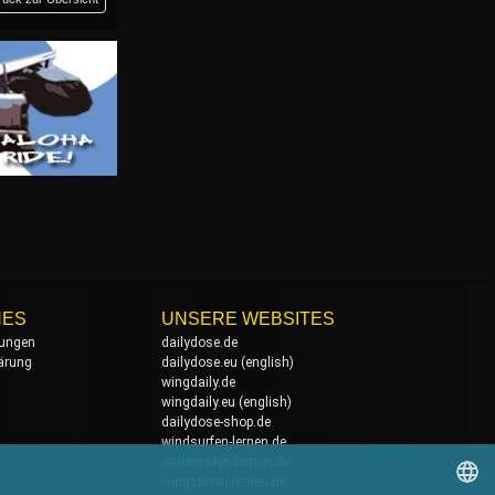
HES
UNSERE WEBSITES
ungen
dailydose.de
ärung
dailydose.eu
(english)
wingdaily.de
wingdaily.eu
(english)
dailydose-shop.de
windsurfen-lernen.de
wellenreiten-lernen.de
wingsurfen-lernen.de