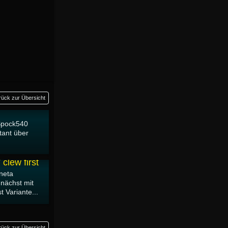
rück zur Übersicht
 Spock540
tant über
 clew first
neta
nächst mit
t Variante...
rück zur Übersicht