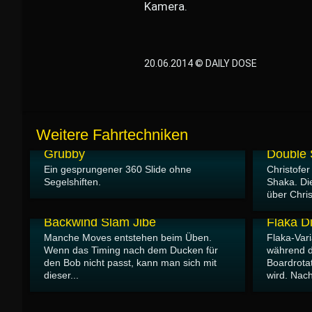
Kamera.
20.06.2014 © DAILY DOSE
Weitere Fahrtechniken
24.07.2014
20.06.2014
Grubby
Double
Ein gesprungener 360 Slide ohne
Christofer
Segelshiften.
Shaka. Di
über Chris
13.06.2014
13.06.2014
Backwind Slam Jibe
Flaka D
Manche Moves entstehen beim Üben.
Flaka-Vari
Wenn das Timing nach dem Ducken für
während d
den Bob nicht passt, kann man sich mit
Boardrota
dieser...
wird. Nach