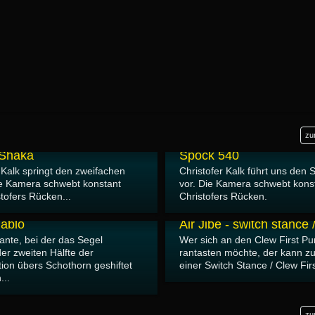
zu
20.06.2014
 Shaka
Spock 540
 Kalk springt den zweifachen
Christofer Kalk führt uns den
e Kamera schwebt konstant
vor. Die Kamera schwebt kons
tofers Rücken...
Christofers Rücken.
13.06.2014
iablo
Air Jibe - switch stance /
ante, bei der das Segel
Wer sich an den Clew First Pu
er zweiten Hälfte der
rantasten möchte, der kann zu
tion übers Schothorn geshiftet
einer Switch Stance / Clew Firs
...
zu