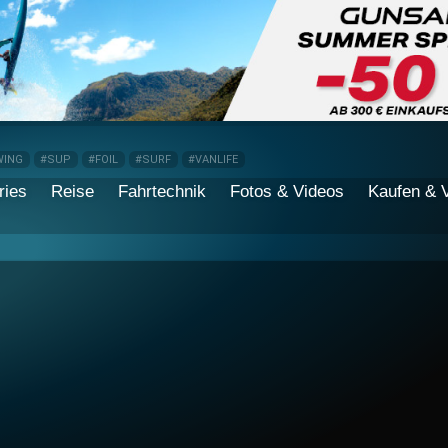
WING
#SUP
#FOIL
#SURF
#VANLIFE
ries
Reise
Fahrtechnik
Fotos & Videos
Kaufen & 