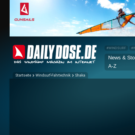
#WINDSURF
#
News & Sto
A-Z
Startseite
Windsurf-Fahrtechnik
Shaka