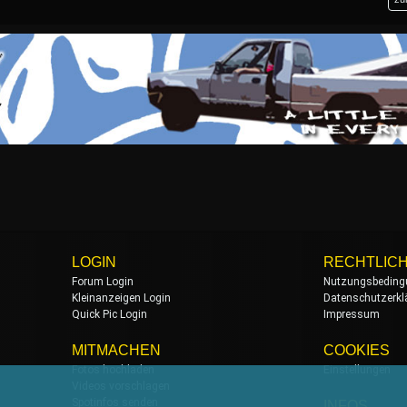
LOGIN
RECHTLIC
Forum Login
Nutzungsbeding
Kleinanzeigen Login
Datenschutzerkl
Quick Pic Login
Impressum
MITMACHEN
COOKIES
Fotos hochladen
Einstellungen
Videos vorschlagen
Spotinfos senden
INFOS