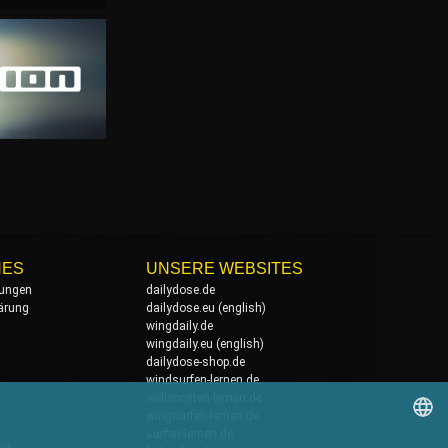
HES
UNSERE WEBSITES
ungen
dailydose.de
ärung
dailydose.eu
(english)
wingdaily.de
wingdaily.eu
(english)
dailydose-shop.de
windsurfen-lernen.de
wellenreiten-lernen.de
wingsurfen-lernen.de
surfen-lernen.de