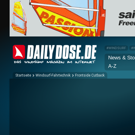
#WINDSURF
#
News & Sto
A-Z
Startseite
Windsurf-Fahrtechnik
Frontside Cutback