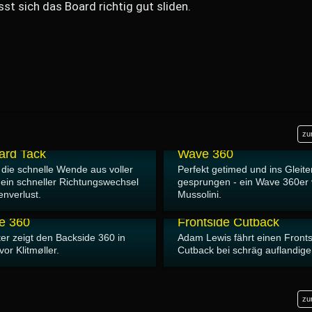
st sich das Board richtig gut sliden.
zu
27.12.2013
ard Tack
Wave 360
 die schnelle Wende aus voller
Perfekt getimed und ins Gleite
, ein schneller Richtungswechsel
gesprungen - ein Wave 360er 
nverlust.
Mussolini.
16.12.2013
e 360
Frontside Cutback
ter zeigt den Backside 360 in
Adam Lewis fährt einen Front
vor Klitmøller.
Cutback bei schräg auflandig
zu