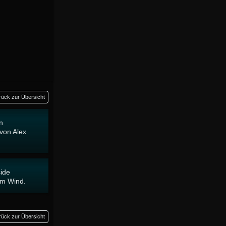
rück zur Übersicht
n
von Alex
side
em Wind.
rück zur Übersicht