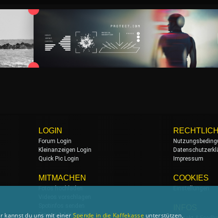
LOGIN
RECHTLIC
Forum Login
Nutzungsbeding
Kleinanzeigen Login
Datenschutzerkl
Quick Pic Login
Impressum
MITMACHEN
COOKIES
Fotos hochladen
Einstellungen
Videos vorschlagen
Spotinfos senden
INFOS
r kannst du uns mit einer
Spende in die Kaffekasse
unterstützen,
Fragen & Antworten