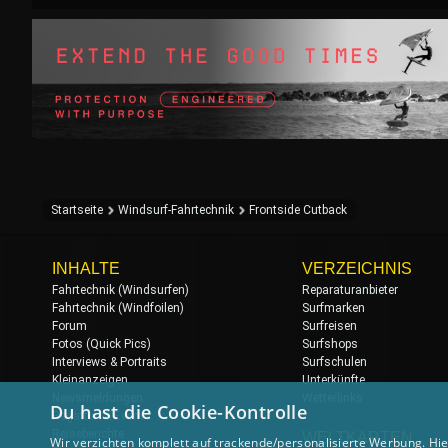
Startseite
Windsurf-Fahrtechnik
Frontside Cutback
INHALTE
VERZEICHNIS
Fahrtechnik (Windsurfen)
Reparaturanbieter
Fahrtechnik (Windfoilen)
Surfmarken
Forum
Surfreisen
Fotos (Quick Pics)
Surfshops
Interviews & Portraits
Surfschulen
Kleinanzeigen
Unterkünfte
Newsmeldungen
Wetterlinks
Du hast die Cookie-Kontrolle
Regatten & Events
Reiseberichte
WELTKARTEN
Wir verzichten komplett auf trackende/personalisierte Werbung. Hie