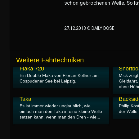
schon gebrochenen Welle. So läs
27.12.2013 © DAILY DOSE
Weitere Fahrtechniken
02.01.2014
02.01.2014
Flaka 720
Shortbo
Ein Double Flaka von Florian Kellner am
Mick zeigt
Cospudener See bei Leipzig.
Gleitfahrt
ohne Höhe
27.12.2013
16.12.2013
Taka
Backsid
Es ist immer wieder unglaublich, wie
Philip Kös
einfach man den Taka in eine kleine Welle
der Welle 
setzen kann, wenn man den Dreh - wie...