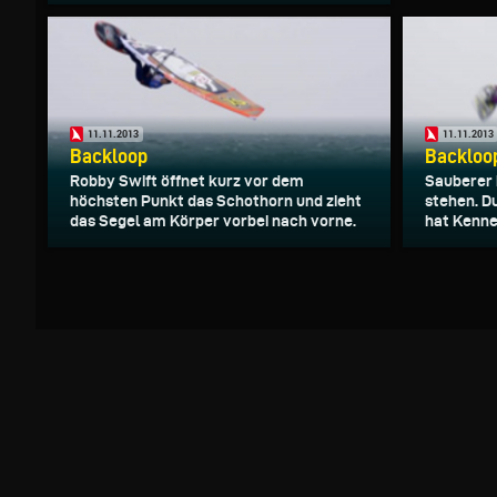
11.11.2013
11.11.2013
Backloop
Backloo
Robby Swift öffnet kurz vor dem
Sauberer
höchsten Punkt das Schothorn und zieht
stehen. D
das Segel am Körper vorbei nach vorne.
hat Kennet