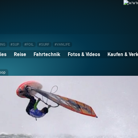
ING
#SUP
#FOIL
#SURF
#VANLIFE
ies
Reise
Fahrtechnik
Fotos & Videos
Kaufen & Ver
loop