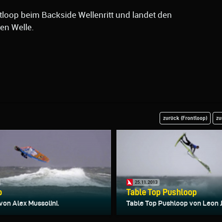
ntloop beim Backside Wellenritt und landet den
en Welle.
zurück (Frontloop)
zu
25.11.2013
p
Table Top Pushloop
von Alex Mussolini.
Table Top Pushloop von Leon 