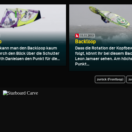
11.11.2013
p
Backloop
 kann man den Backloop kaum
Dass die Rotation der Kopfb
urch den Blick über die Schulter
folgt, könnt ihr bei diesem B
h Danielsen den Punkt für die...
Leon Jamaer sehen. Am höch
Punkt...
zurück (Frontloop)
zu