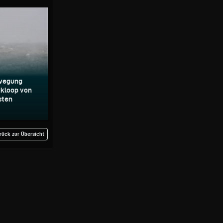
ewegung
ackloop von
sten
rück zur Übersicht