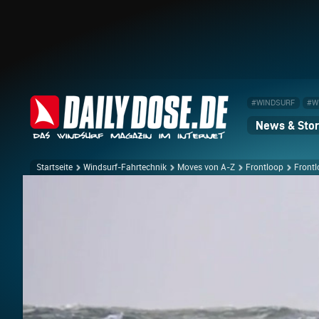
#WINDSURF
#W
News & Stor
Startseite
Windsurf-Fahrtechnik
Moves von A-Z
Frontloop
Front