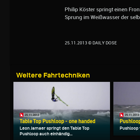
Philip Köster springt einen Fro
Sprung im Weißwasser der selb
25.11.2013 © DAILY DOSE
Weitere Fahrtechniken
25.11.2013
25.11.2013
Table Top Pushloop - one handed
Pushloo
Leon Jamaer springt den Table Top
Pushloop 
Pushloop auch einhändig...