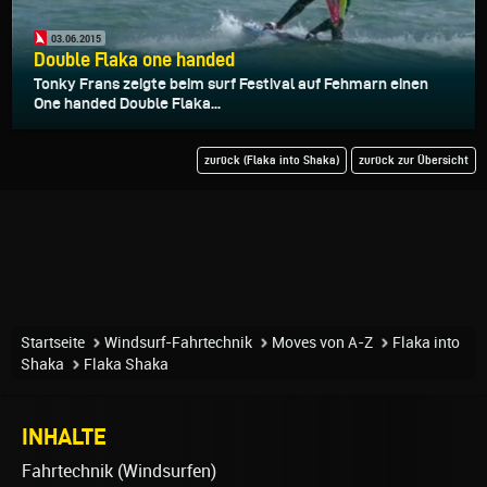
03.06.2015
Double Flaka one handed
Tonky Frans zeigte beim surf Festival auf Fehmarn einen
One handed Double Flaka...
zurück (Flaka into Shaka)
zurück zur Übersicht
Startseite
Windsurf-Fahrtechnik
Moves von A-Z
Flaka into
Shaka
Flaka Shaka
INHALTE
Fahrtechnik (Windsurfen)