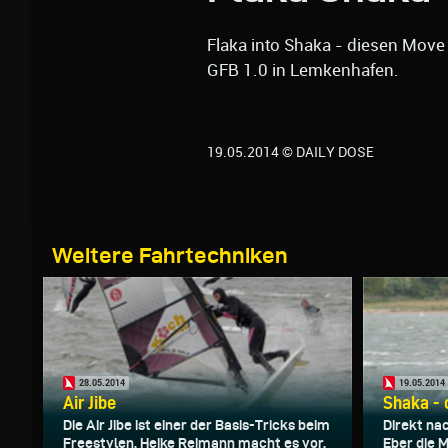
Flaka into Shaka - diesen Move 
GFB 1.0 in Lemkenhafen.
19.05.2014 © DAILY DOSE
Weitere Fahrtechniken
28.05.2014
19.05.2014
Air Jibe
Shaka -
Die Air Jibe ist einer der Basis-Tricks beim
Direkt na
Freestylen. Heike Reimann macht es vor.
Eber die 