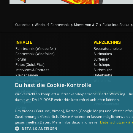
Startseite
Windsurf-Fahrtechnik
Moves von A-Z
Flaka into Shaka
INHALTE
VERZEICHNIS
Fahrtechnik (Windsurfen)
Reparaturanbieter
Fahrtechnik (Windfoilen)
Surfmarken
Forum
Surfreisen
Fotos (Quick Pics)
Surfshops
Interviews & Portraits
Surfschulen
Kleinanzeigen
Unterkünfte
Newsmeldungen
Wetterlinks
Du hast die Cookie-Kontrolle
Regatten & Events
Reiseberichte
WELTKARTEN
Wir verzichten komplett auf trackende/personalisierte Werbung. Hie
Shop
Foto-Weltkarte
damit wir DAILY DOSE weiterhin kostenfrei anbieten können.
Spotguide
Video-Weltkarte
Stories
Um Videos (Youtube, Vimeo), Karten (Google Maps) und Wetterinfos (
Videos
Zustimmung erforderlich. Diese Anbieter erfassen möglicherweise 
Wallpaper
gesammelten Daten. Mehr Infos dazu in unserer
Datenschutzerklär
Wind- & Wetterlinks
DETAILS ANZEIGEN