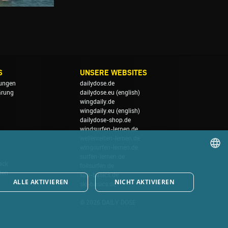
S
UNSERE WEBSITES
ungen
dailydose.de
ärung
dailydose.eu
(english)
wingdaily.de
wingdaily.eu
(english)
dailydose-shop.de
windsurfen-lernen.de
wellenreiten-lernen.de
wingsurfen-lernen.de
surfen-lernen.de
ack
foilsurfen.de
GERMAN
ten
sup-basics.de
ALLE AKTIVIEREN
NICHT AKTIVIEREN
ski-basics.de
ENGLISH
© 2026 DAILY DOSE