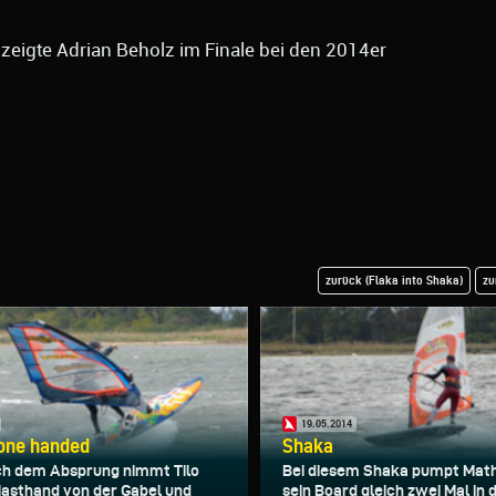
zeigte Adrian Beholz im Finale bei den 2014er
zurück (Flaka into Shaka)
zu
19.05.2014
 one handed
Shaka
ch dem Absprung nimmt Tilo
Bei diesem Shaka pumpt Math
Masthand von der Gabel und
sein Board gleich zwei Mal in d