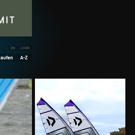
EN
LOGIN
kaufen
A-Z