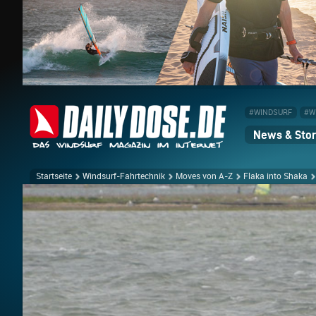
#WINDSURF
#W
News & Stor
Startseite
Windsurf-Fahrtechnik
Moves von A-Z
Flaka into Shaka