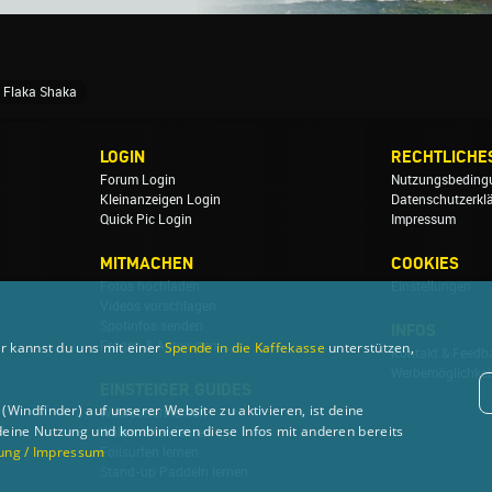
Flaka Shaka
LOGIN
RECHTLICHE
Forum Login
Nutzungsbeding
Kleinanzeigen Login
Datenschutzerkl
Quick Pic Login
Impressum
MITMACHEN
COOKIES
Fotos hochladen
Einstellungen
Videos vorschlagen
Spotinfos senden
INFOS
r kannst du uns mit einer
Spende in die Kaffekasse
unterstützen,
Fragen & Antworten
Kontakt & Feedb
Werbemöglichkei
EINSTEIGER GUIDES
Windfinder) auf unserer Website zu aktivieren, ist deine
Windsurfen lernen
deine Nutzung und kombinieren diese Infos mit anderen bereits
Wellenreiten lernen
ung / Impressum
Foilsurfen lernen
Stand-up Paddeln lernen