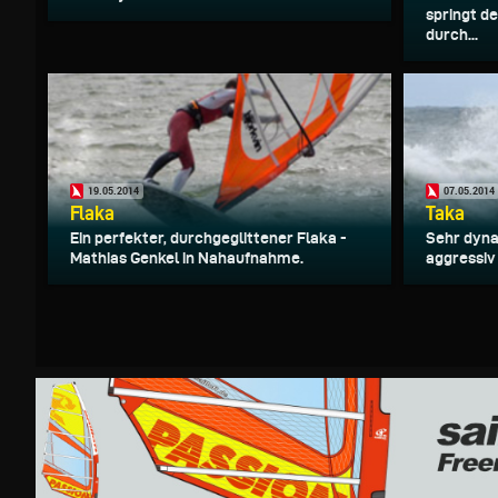
springt d
durch...
19.05.2014
07.05.2014
Flaka
Taka
Ein perfekter, durchgeglittener Flaka -
Sehr dyna
Mathias Genkel in Nahaufnahme.
aggressiv 