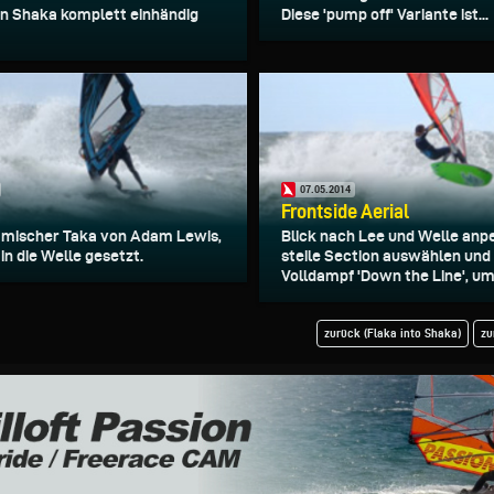
en Shaka komplett einhändig
Diese 'pump off' Variante ist...
07.05.2014
Frontside Aerial
mischer Taka von Adam Lewis,
Blick nach Lee und Welle anpe
in die Welle gesetzt.
steile Section auswählen und
Volldampf 'Down the Line', um
zurück (Flaka into Shaka)
zu