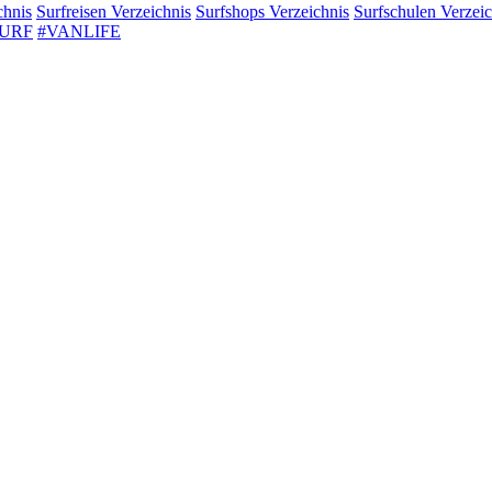
chnis
Surfreisen
Verzeichnis
Surfshops
Verzeichnis
Surfschulen
Verzeic
SURF
#VANLIFE