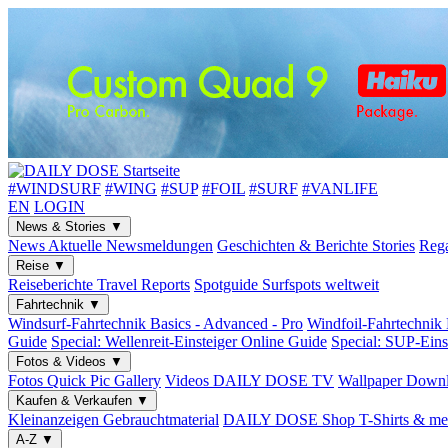
#WINDSURF
#WING
#SUP
#FOIL
#SURF
#VANLIFE
EN
LOGIN
News & Stories
▼
News
Aktuelle Newsmeldungen
Geschichten & Berichte
Stories
Rega
Reise
▼
Reiseberichte
Travel Reports
Spotguide
Surfspots weltweit
Fahrtechnik
▼
Windsurf-Fahrtechnik
Basics - Advanced - Pro
Windfoil-Fahrtechnik
Guide
Special: Wellenreit-Einsteiger
Online Guide
Special: SUP-Eins
Fotos & Videos
▼
Fotos
Quick Pic Gallery
Videos
DAILY DOSE TV
Wallpaper
Downl
Kaufen & Verkaufen
▼
Kleinanzeigen
Gebrauchtmaterial
DAILY DOSE Shop
T-Shirts & me
A-Z
▼