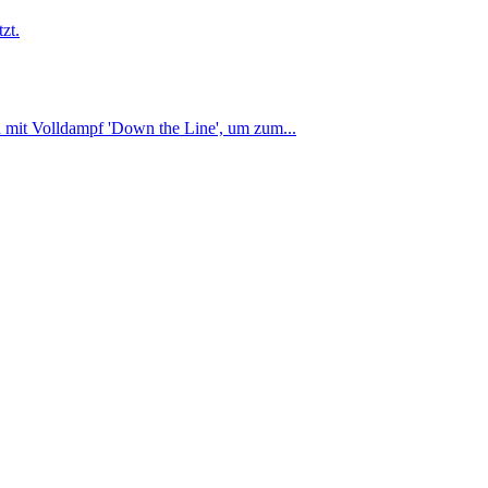
zt.
d mit Volldampf 'Down the Line', um zum...