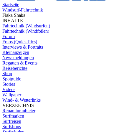
Startseite
Windsurf-Fahrtechnik
Flaka Shaka
INHALTE
Fahrtechnik (Windsurfen)
Fahrtechnik (Windfoilen)
Forum
Fotos (Quick Pics)
Interviews & Portraits
Kleinanzeigen
Newsmeldungen
Regatten & Events
Reiseberichte
Shop
Spotguide
Stories
Videos
Wallpaper
Wind- & Wetterlinks
VERZEICHNIS
Reparaturanbieter
Surfmarken
Surfreisen
Surfshops
Surfschulen