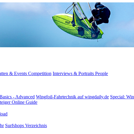
tten & Events
Competition
Interviews & Portraits
People
Basics - Advanced
Wingfoil-Fahrtechnik
auf wingdaily.de
Special: Win
teiger
Online Guide
oad
hr
Surfshops
Verzeichnis