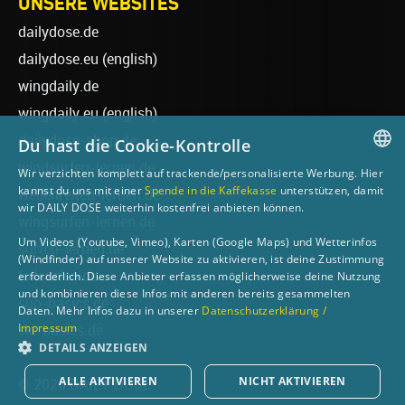
UNSERE WEBSITES
dailydose.de
dailydose.eu
(english)
wingdaily.de
wingdaily.eu
(english)
dailydose-shop.de
Du hast die Cookie-Kontrolle
windsurfen-lernen.de
Wir verzichten komplett auf trackende/personalisierte Werbung. Hier
GERMAN
kannst du uns mit einer
Spende in die Kaffekasse
unterstützen, damit
wellenreiten-lernen.de
wir DAILY DOSE weiterhin kostenfrei anbieten können.
ENGLISH
wingsurfen-lernen.de
Um Videos (Youtube, Vimeo), Karten (Google Maps) und Wetterinfos
surfen-lernen.de
(Windfinder) auf unserer Website zu aktivieren, ist deine Zustimmung
foilsurfen.de
erforderlich. Diese Anbieter erfassen möglicherweise deine Nutzung
und kombinieren diese Infos mit anderen bereits gesammelten
sup-basics.de
Daten. Mehr Infos dazu in unserer
Datenschutzerklärung /
Impressum
ski-basics.de
DETAILS ANZEIGEN
ALLE AKTIVIEREN
NICHT AKTIVIEREN
© 2026 DAILY DOSE