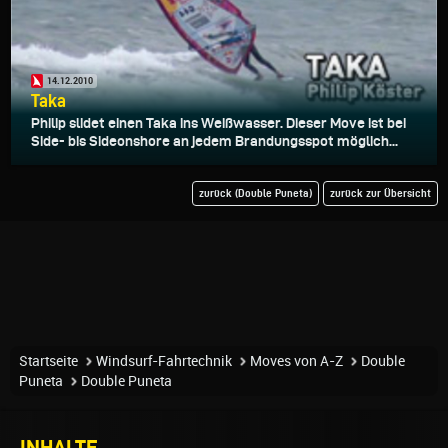
14.12.2010
Taka
Philip slidet einen Taka ins Weißwasser. Dieser Move ist bei
Side- bis Sideonshore an jedem Brandungsspot möglich...
zurück (Double Puneta)
zurück zur Übersicht
Startseite
Windsurf-Fahrtechnik
Moves von A-Z
Double
Puneta
Double Puneta
INHALTE