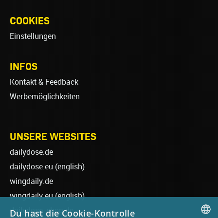
COOKIES
Einstellungen
INFOS
Kontakt & Feedback
Werbemöglichkeiten
UNSERE WEBSITES
dailydose.de
dailydose.eu
(english)
wingdaily.de
wingdaily.eu
(english)
dailydose-shop.de
Du hast die Cookie-Kontrolle