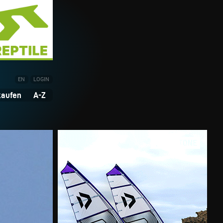
EN
LOGIN
kaufen
A-Z