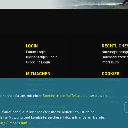
LOGIN
RECHTLICHE
Forum Login
Nutzungsbeding
Kleinanzeigen Login
Datenschutzerkl
Quick Pic Login
Impressum
MITMACHEN
COOKIES
Fotos hochladen
Einstellungen
Videos vorschlagen
Spotinfos senden
INFOS
r kannst du uns mit einer
Spende in die Kaffekasse
unterstützen,
Fragen & Antworten
Kontakt & Feedb
Werbemöglichkei
EINSTEIGER GUIDES
Windfinder) auf unserer Website zu aktivieren, ist deine
Windsurfen lernen
deine Nutzung und kombinieren diese Infos mit anderen bereits
Wellenreiten lernen
ung / Impressum
Foilsurfen lernen