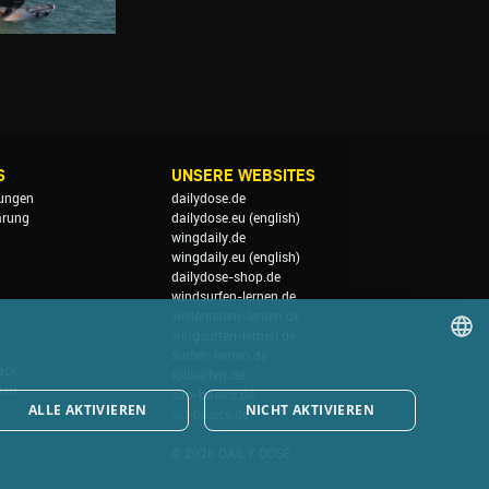
S
UNSERE WEBSITES
ungen
dailydose.de
ärung
dailydose.eu
(english)
wingdaily.de
wingdaily.eu
(english)
dailydose-shop.de
windsurfen-lernen.de
wellenreiten-lernen.de
wingsurfen-lernen.de
surfen-lernen.de
ack
foilsurfen.de
GERMAN
ten
sup-basics.de
ALLE AKTIVIEREN
NICHT AKTIVIEREN
ski-basics.de
ENGLISH
© 2026 DAILY DOSE