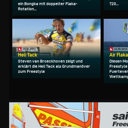
ein Bongka mit doppelter Flaka-
720...
Rotation...
15.10.2012
12.09.2012
Heli Tack
Air Flak
Steven van Broeckhoven zeigt und
Diesen Mo
erklärt die Heli Tack als Grundmanöver
Freestyle
zum Freestyle
Fuerteven
Wettkampf.