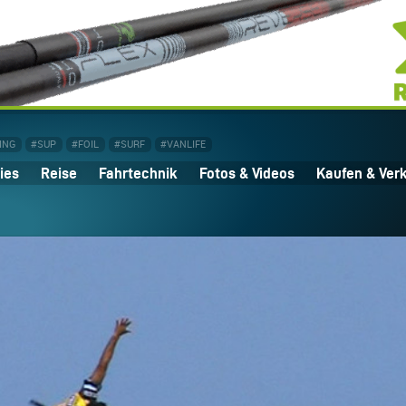
ING
#SUP
#FOIL
#SURF
#VANLIFE
ies
Reise
Fahrtechnik
Fotos & Videos
Kaufen & Ver