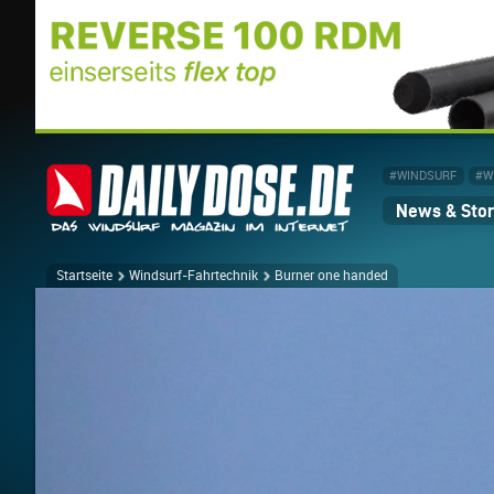
#WINDSURF
#W
News & Stor
Startseite
Windsurf-Fahrtechnik
Burner one handed