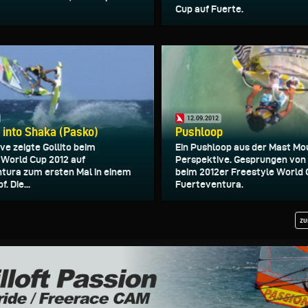
Cup auf Fuerte.
12.09.2012
a into Shaka (Pasko)
Pushloop
ve zeigte Gollito beim
Ein Pushloop aus der Mast Mo
 World Cup 2012 auf
Perspektive. Gesprungen von 
tura zum ersten Mal in einem
beim 2012er Freestyle World 
 Die...
Fuerteventura.
zu