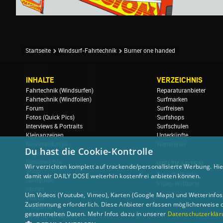
Startseite
Windsurf-Fahrtechnik
Burner one handed
INHALTE
VERZEICHNIS
Fahrtechnik (Windsurfen)
Reparaturanbieter
Fahrtechnik (Windfoilen)
Surfmarken
Forum
Surfreisen
Fotos (Quick Pics)
Surfshops
Interviews & Portraits
Surfschulen
Kleinanzeigen
Unterkünfte
Newsmeldungen
Wetterlinks
Du hast die Cookie-Kontrolle
Regatten & Events
Reiseberichte
WELTKARTEN
Wir verzichten komplett auf trackende/personalisierte Werbung. Hie
Shop
Foto-Weltkarte
damit wir DAILY DOSE weiterhin kostenfrei anbieten können.
Spotguide
Video-Weltkarte
Stories
Um Videos (Youtube, Vimeo), Karten (Google Maps) und Wetterinfos (
Videos
Zustimmung erforderlich. Diese Anbieter erfassen möglicherweise 
Wallpaper
gesammelten Daten. Mehr Infos dazu in unserer
Datenschutzerklär
Wind- & Wetterlinks