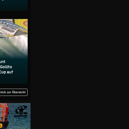
unt
Gollito
Cup auf
rück zur Übersicht