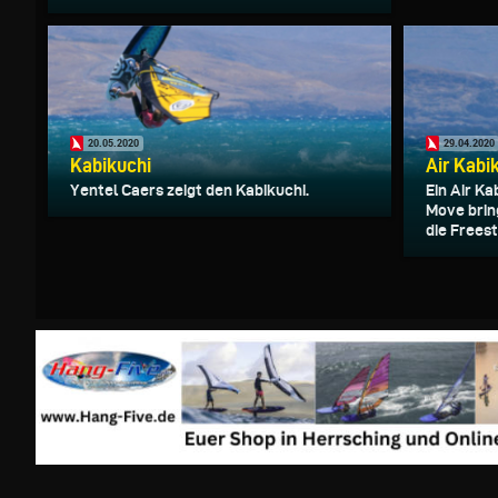
20.05.2020
29.04.2020
Kabikuchi
Air Kabi
Yentel Caers zeigt den Kabikuchi.
Ein Air K
Move brin
die Frees