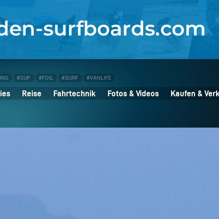
ING
#SUP
#FOIL
#SURF
#VANLIFE
ies
Reise
Fahrtechnik
Fotos & Videos
Kaufen & Ver