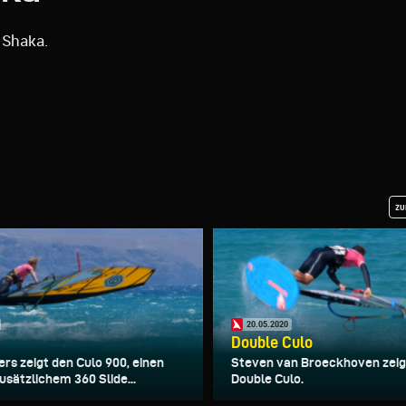
a Shaka.
zu
20.05.2020
0
Double Culo
rs zeigt den Culo 900, einen
Steven van Broeckhoven zeig
usätzlichem 360 Slide...
Double Culo.