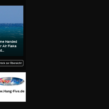
 One Handed
r Air Flaka
...
rück zur Übersicht