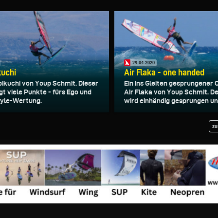
29.04.2020
kuchi
Air Flaka - one handed
abikuchi von Youp Schmit. Dieser
Ein ins Gleiten gesprungener
gt viele Punkte - fürs Ego und
Air Flaka von Youp Schmit. De
tyle-Wertung.
wird einhändig gesprungen und
zu