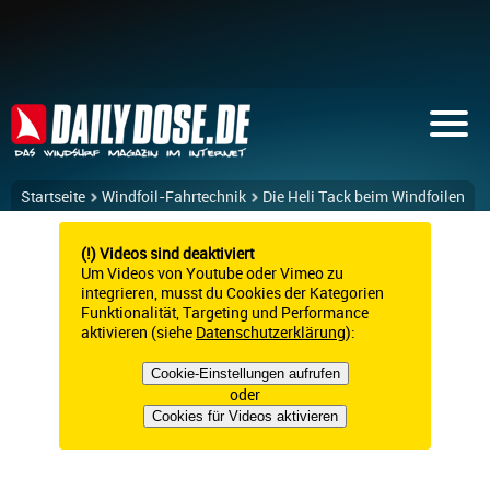
Startseite
Windfoil-Fahrtechnik
Die Heli Tack beim Windfoilen
(!) Videos sind deaktiviert
Um Videos von Youtube oder Vimeo zu
integrieren, musst du Cookies der Kategorien
Funktionalität, Targeting und Performance
aktivieren (siehe
Datenschutzerklärung
):
Cookie-Einstellungen aufrufen
oder
Cookies für Videos aktivieren