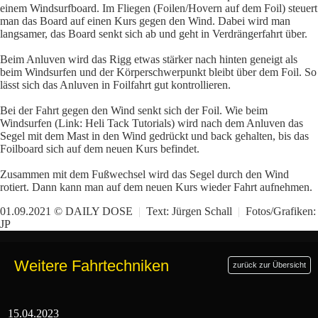
einem Windsurfboard. Im Fliegen (Foilen/Hovern auf dem Foil) steuert
man das Board auf einen Kurs gegen den Wind. Dabei wird man
langsamer, das Board senkt sich ab und geht in Verdrängerfahrt über.
Beim Anluven wird das Rigg etwas stärker nach hinten geneigt als
beim Windsurfen und der Körperschwerpunkt bleibt über dem Foil. So
lässt sich das Anluven in Foilfahrt gut kontrollieren.
Bei der Fahrt gegen den Wind senkt sich der Foil. Wie beim
Windsurfen (
Link: Heli Tack Tutorials
) wird nach dem Anluven das
Segel mit dem Mast in den Wind gedrückt und back gehalten, bis das
Foilboard sich auf dem neuen Kurs befindet.
Zusammen mit dem Fußwechsel wird das Segel durch den Wind
rotiert. Dann kann man auf dem neuen Kurs wieder Fahrt aufnehmen.
01.09.2021 © DAILY DOSE
|
Text:
Jürgen Schall
|
Fotos/Grafiken:
JP
Weitere Fahrtechniken
zurück zur Übersicht
15.04.2023