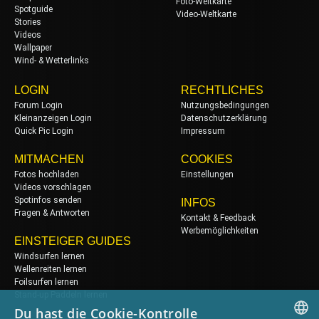
Foto-Weltkarte
Spotguide
Video-Weltkarte
Stories
Videos
Wallpaper
Wind- & Wetterlinks
LOGIN
RECHTLICHES
Forum Login
Nutzungsbedingungen
Kleinanzeigen Login
Datenschutzerklärung
Quick Pic Login
Impressum
MITMACHEN
COOKIES
Fotos hochladen
Einstellungen
Videos vorschlagen
Spotinfos senden
INFOS
Fragen & Antworten
Kontakt & Feedback
Werbemöglichkeiten
EINSTEIGER GUIDES
Windsurfen lernen
Wellenreiten lernen
Foilsurfen lernen
Stand-up Paddeln lernen
Du hast die Cookie-Kontrolle