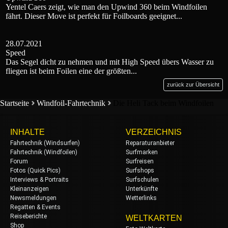
Yentel Caers zeigt, wie man den Upwind 360 beim Windfoilen
fährt. Dieser Move ist perfekt für Foilboards geeignet...
28.07.2021
Speed
Das Segel dicht zu nehmen und mit High Speed übers Wasser zu
fliegen ist beim Foilen eine der größten...
zurück zur Übersicht
Startseite
Windfoil-Fahrtechnik
Die Heli Tack beim Windfoilen
INHALTE
VERZEICHNIS
Fahrtechnik (Windsurfen)
Reparaturanbieter
Fahrtechnik (Windfoilen)
Surfmarken
Forum
Surfreisen
Fotos (Quick Pics)
Surfshops
Interviews & Portraits
Surfschulen
Kleinanzeigen
Unterkünfte
Newsmeldungen
Wetterlinks
Regatten & Events
Reiseberichte
WELTKARTEN
Shop