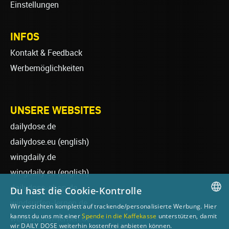
Einstellungen
INFOS
Kontakt & Feedback
Werbemöglichkeiten
UNSERE WEBSITES
dailydose.de
dailydose.eu
(english)
wingdaily.de
wingdaily.eu
(english)
dailydose-shop.de
Du hast die Cookie-Kontrolle
windsurfen-lernen.de
Wir verzichten komplett auf trackende/personalisierte Werbung. Hier
GERMAN
kannst du uns mit einer
Spende in die Kaffekasse
unterstützen, damit
wellenreiten-lernen.de
wir DAILY DOSE weiterhin kostenfrei anbieten können.