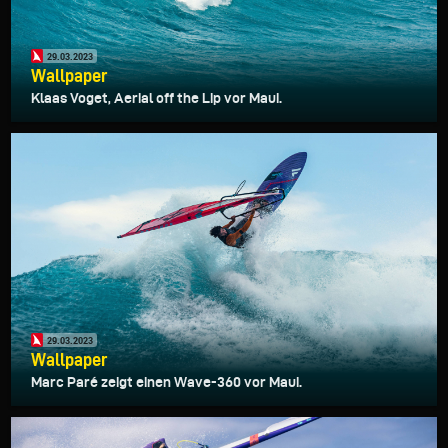
29.03.2023
Wallpaper
Klaas Voget, Aerial off the Lip vor Maui.
29.03.2023
Wallpaper
Marc Paré zeigt einen Wave-360 vor Maui.