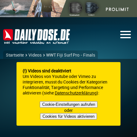
Startseite
Videos
WWT Fiji Surf Pro - Finals
(!) Videos sind deaktiviert
Um Videos von Youtube oder Vimeo zu
integrieren, musst du Cookies der Kategorien
Funktionalität, Targeting und Performance
aktivieren (siehe
Datenschutzerklärung
):
Cookie-Einstellungen aufrufen
oder
Cookies für Videos aktivieren