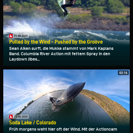
25.08.2025
Pulled by the Wind - Pushed by the Groove
Sean Aiken surft, die Mukke stammt von Mark Kaplans
Band. Columbia River Action mit fettem Spray in den
Laydown Jibes...
02:16
25.08.2025
Soda Lake / Colorado
Früh morgens weht hier oft der Wind. Mit der Actioncam