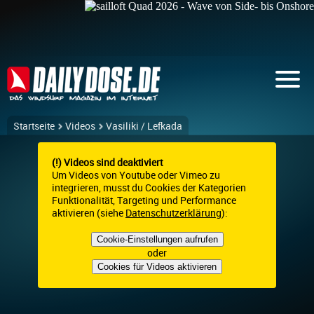
Startseite
Videos
Vasiliki / Lefkada
(!) Videos sind deaktiviert
Um Videos von Youtube oder Vimeo zu
integrieren, musst du Cookies der Kategorien
Funktionalität, Targeting und Performance
aktivieren (siehe
Datenschutzerklärung
):
Cookie-Einstellungen aufrufen
oder
Cookies für Videos aktivieren