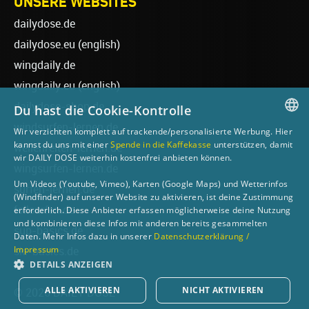
UNSERE WEBSITES
dailydose.de
dailydose.eu
(english)
wingdaily.de
wingdaily.eu
(english)
dailydose-shop.de
Du hast die Cookie-Kontrolle
windsurfen-lernen.de
Wir verzichten komplett auf trackende/personalisierte Werbung. Hier
GERMAN
kannst du uns mit einer
Spende in die Kaffekasse
unterstützen, damit
wellenreiten-lernen.de
wir DAILY DOSE weiterhin kostenfrei anbieten können.
ENGLISH
wingsurfen-lernen.de
Um Videos (Youtube, Vimeo), Karten (Google Maps) und Wetterinfos
surfen-lernen.de
(Windfinder) auf unserer Website zu aktivieren, ist deine Zustimmung
foilsurfen.de
erforderlich. Diese Anbieter erfassen möglicherweise deine Nutzung
und kombinieren diese Infos mit anderen bereits gesammelten
sup-basics.de
Daten. Mehr Infos dazu in unserer
Datenschutzerklärung /
Impressum
ski-basics.de
DETAILS ANZEIGEN
ALLE AKTIVIEREN
NICHT AKTIVIEREN
© 2026 DAILY DOSE