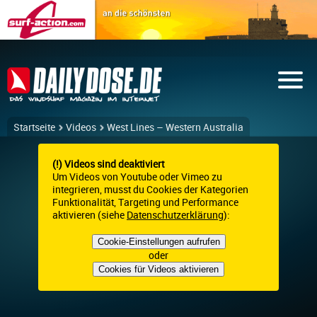
Startseite
Videos
West Lines – Western Australia
(!) Videos sind deaktiviert
Um Videos von Youtube oder Vimeo zu
integrieren, musst du Cookies der Kategorien
Funktionalität, Targeting und Performance
aktivieren (siehe
Datenschutzerklärung
):
Cookie-Einstellungen aufrufen
oder
Cookies für Videos aktivieren