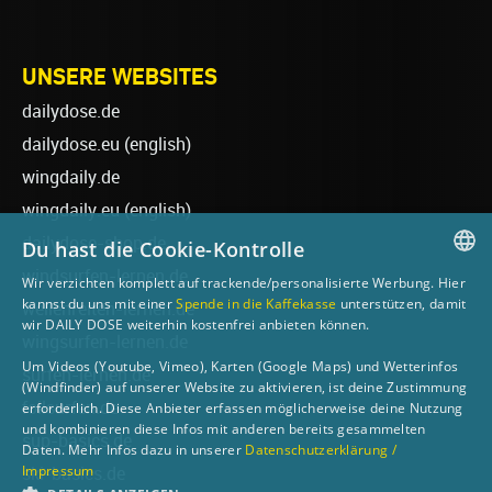
UNSERE WEBSITES
dailydose.de
dailydose.eu
(english)
wingdaily.de
wingdaily.eu
(english)
dailydose-shop.de
Du hast die Cookie-Kontrolle
windsurfen-lernen.de
Wir verzichten komplett auf trackende/personalisierte Werbung. Hier
GERMAN
kannst du uns mit einer
Spende in die Kaffekasse
unterstützen, damit
wellenreiten-lernen.de
wir DAILY DOSE weiterhin kostenfrei anbieten können.
ENGLISH
wingsurfen-lernen.de
Um Videos (Youtube, Vimeo), Karten (Google Maps) und Wetterinfos
surfen-lernen.de
(Windfinder) auf unserer Website zu aktivieren, ist deine Zustimmung
foilsurfen.de
erforderlich. Diese Anbieter erfassen möglicherweise deine Nutzung
und kombinieren diese Infos mit anderen bereits gesammelten
sup-basics.de
Daten. Mehr Infos dazu in unserer
Datenschutzerklärung /
Impressum
ski-basics.de