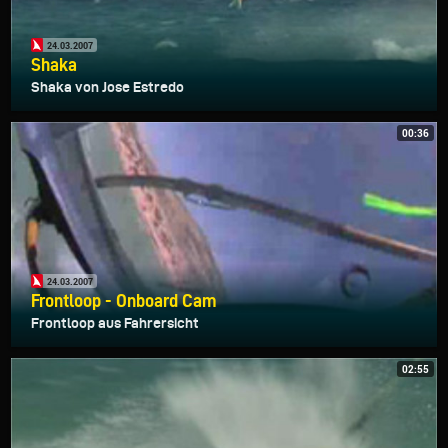
24.03.2007
Shaka
Shaka von Jose Estredo
00:36
24.03.2007
Frontloop - Onboard Cam
Frontloop aus Fahrersicht
02:55