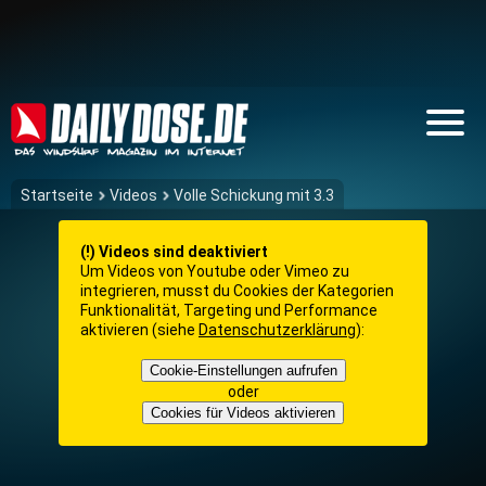
Startseite
Videos
Volle Schickung mit 3.3
(!) Videos sind deaktiviert
Um Videos von Youtube oder Vimeo zu
integrieren, musst du Cookies der Kategorien
Funktionalität, Targeting und Performance
aktivieren (siehe
Datenschutzerklärung
):
Cookie-Einstellungen aufrufen
oder
Cookies für Videos aktivieren