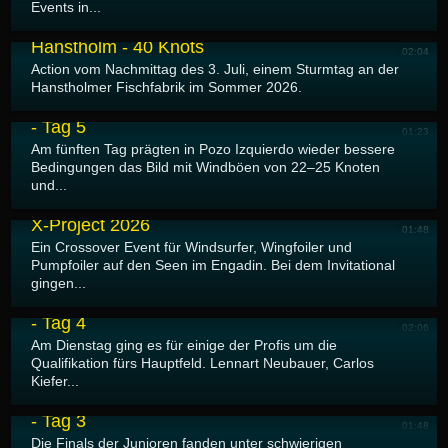
Events in...
09.07.2026
Hanstholm - 40 Knots
02:04
Action vom Nachmittag des 3. Juli, einem Sturmtag an der
Hanstholmer Fischfabrik im Sommer 2026.
09.07.2026
Gran Canaria GLORIA Windsurf World Cup 2026
- Tag 5
01:23
Am fünften Tag prägten in Pozo Izquierdo wieder bessere
Bedingungen das Bild mit Windböen von 22–25 Knoten
und...
08.07.2026
X-Project 2026
01:48
Ein Crossover Event für Windsurfer, Wingfoiler und
Pumpfoiler auf den Seen im Engadin. Bei dem Invitational
gingen...
08.07.2026
Gran Canaria GLORIA Windsurf World Cup 2026
- Tag 4
02:06
Am Dienstag ging es für einige der Profis um die
Qualifikation fürs Hauptfeld. Lennart Neubauer, Carlos
Kiefer...
07.07.2026
Gran Canaria GLORIA Windsurf World Cup 2026
- Tag 3
01:48
Die Finals der Junioren fanden unter schwierigen