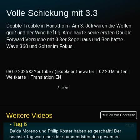
Volle Schickung mit 3.3
Double Trouble in Hanstholm. Am 3. Juli waren die Wellen
groß und der Wind heftig. Arne haute seine ersten Double
Forward Versuche mit 3.3er Segel raus und Ben hatte
Wave 360 und Goiter im Fokus.
08.07.2026 © Youtube / @kooksonthewater
|
02:20 Minuten
|
Weltkarte
|
Translation: EN
10.07.2026
Weitere Videos
zurück zur Übersicht
Gran Canaria GLORIA Windsurf World Cup 2026
- Tag 6
02:15
Daida Moreno und Philip Köster haben es geschafft! Der
sechste Tag war einer der spannendsten des gesamten