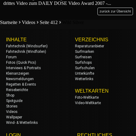
drittes Video zum DAILY DOSE Video Award 2007 -...
zurück zur Übersicht
Startseite
Videos
Seite 412
Wild Silver
INHALTE
VERZEICHNIS
Fahrtechnik (Windsurfen)
Reparaturanbieter
Fahrtechnik (Windfoilen)
Surfmarken
Forum
Surfreisen
Fotos (Quick Pics)
Surfshops
Interviews & Portraits
Surfschulen
Kleinanzeigen
Unterkünfte
Newsmeldungen
Wetterlinks
Regatten & Events
Reiseberichte
WELTKARTEN
Shop
Foto-Weltkarte
Spotguide
Video-Weltkarte
Stories
Videos
Wallpaper
Wind- & Wetterlinks
LOGIN
RECHTLICHES