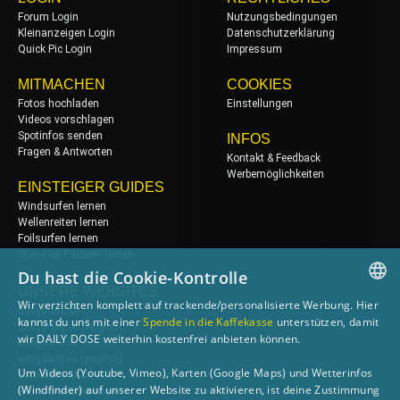
Forum Login
Nutzungsbedingungen
Kleinanzeigen Login
Datenschutzerklärung
Quick Pic Login
Impressum
MITMACHEN
COOKIES
Fotos hochladen
Einstellungen
Videos vorschlagen
Spotinfos senden
INFOS
Fragen & Antworten
Kontakt & Feedback
Werbemöglichkeiten
EINSTEIGER GUIDES
Windsurfen lernen
Wellenreiten lernen
Foilsurfen lernen
Stand-up Paddeln lernen
Du hast die Cookie-Kontrolle
UNSERE WEBSITES
Wir verzichten komplett auf trackende/personalisierte Werbung. Hier
dailydose.de
GERMAN
kannst du uns mit einer
Spende in die Kaffekasse
unterstützen, damit
dailydose.eu
(english)
wir DAILY DOSE weiterhin kostenfrei anbieten können.
wingdaily.de
ENGLISH
wingdaily.eu
(english)
Um Videos (Youtube, Vimeo), Karten (Google Maps) und Wetterinfos
dailydose-shop.de
(Windfinder) auf unserer Website zu aktivieren, ist deine Zustimmung
windsurfen-lernen.de