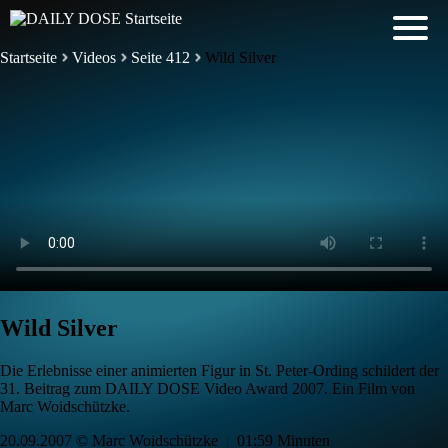
Startseite
Videos
Seite 412
Wild Silver
Wild Silver
Die Erlebnisse einer animierten Figur in St. Peter-Ording schildert der
31. Beitrag zum DAILY DOSE Video Award 2007. Ein Film von
Marc Woidschützke.
20.09.2007 © Marc Woidschützke
|
01:59 Minuten