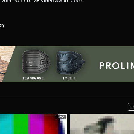
ag zum DAILY DOSE Video Award 2007.
en
zu
01:56