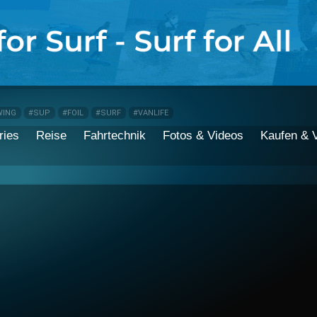
WING
#SUP
#FOIL
#SURF
#VANLIFE
ries
Reise
Fahrtechnik
Fotos & Videos
Kaufen & 