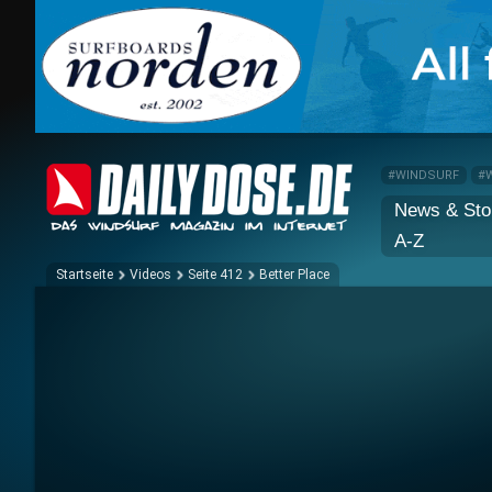
#WINDSURF
#
News & Sto
A-Z
Startseite
Videos
Seite 412
Better Place