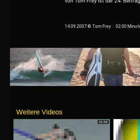
von Tom Frey ist der 24. Beitr
14.09.2007 © Tom Frey
|
02:00 Minut
Weitere Videos
01:59