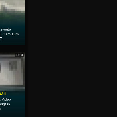
 zweite
25. Film zum
7.
01:53
aii
 Video
igt in
e