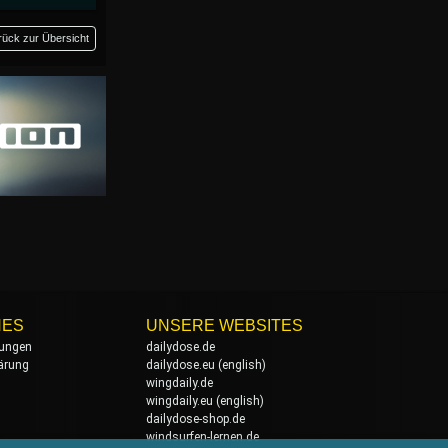
rück zur Übersicht
HES
UNSERE WEBSITES
ungen
dailydose.de
ärung
dailydose.eu
(english)
wingdaily.de
wingdaily.eu
(english)
dailydose-shop.de
windsurfen-lernen.de