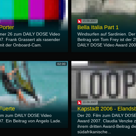
15.09.2007
Porter
Bella Italia Part 1
mer 26 zum DAILY DOSE Video
Windsurfen auf Sardinien. Der
7. Frank Grassert als rasender
Beitrag von Tom Frey ist der 
mit der Onboard-Cam.
DAILY DOSE Video Award 200
02:00
10.09.2007
 Fuerte
Kapstadt 2006 - Elandsb
ilm zum DAILY DOSE Video
Der 20. Film zum DAILY DOSE
7. Ein Beitrag von Angelo Lade.
Award 2007. Claudia Venzke ze
ihrem dritten Award-Beitrag di
südafrikanische...