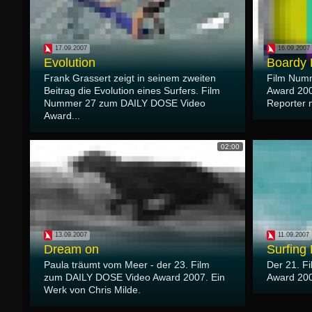
17.09.2007
16.09.2007
Evolution
Boardy 
Frank Grassert zeigt in seinem zweiten
Film Num
Beitrag die Evolution eines Surfers. Film
Award 200
Nummer 27 zum DAILY DOSE Video
Reporter 
Award...
02:00
13.09.2007
11.09.2007
Dream on
Surfing
Paula träumt vom Meer - der 23. Film
Der 21. F
zum DAILY DOSE Video Award 2007. Ein
Award 200
Werk von Chris Milde.