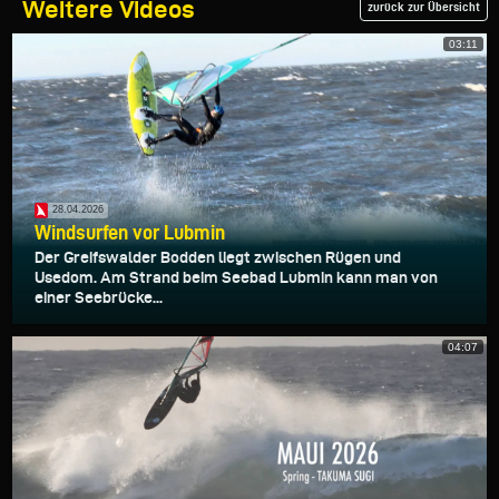
Weitere Videos
zurück zur Übersicht
03:11
28.04.2026
Windsurfen vor Lubmin
Der Greifswalder Bodden liegt zwischen Rügen und
Usedom. Am Strand beim Seebad Lubmin kann man von
einer Seebrücke...
04:07