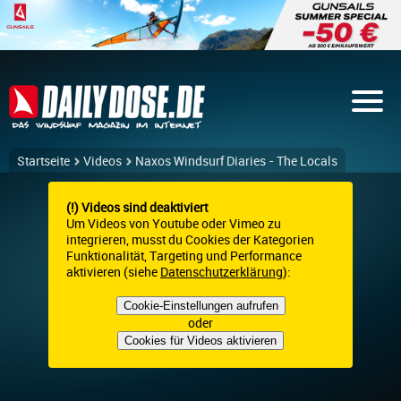
Startseite
Videos
Naxos Windsurf Diaries - The Locals
(!) Videos sind deaktiviert
Um Videos von Youtube oder Vimeo zu
integrieren, musst du Cookies der Kategorien
Funktionalität, Targeting und Performance
aktivieren (siehe
Datenschutzerklärung
):
Cookie-Einstellungen aufrufen
oder
Cookies für Videos aktivieren