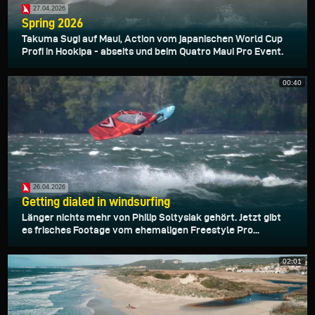
27.04.2026
Spring 2026
Takuma Sugi auf Maui, Action vom japanischen World Cup
Profi in Hookipa - abseits und beim Quatro Maui Pro Event.
00:40
26.04.2026
Getting dialed in windsurfing
Länger nichts mehr von Philip Soltysiak gehört. Jetzt gibt
es frisches Footage vom ehemaligen Freestyle Pro...
02:01