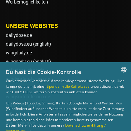
Werbemöglichkeiten
UNSERE WEBSITES
dailydose.de
dailydose.eu
(english)
wingdaily.de
wingdaily.eu
(english)
dailydose-shop.de
Du hast die Cookie-Kontrolle
windsurfen-lernen.de
Wir verzichten komplett auf trackende/personalisierte Werbung. Hier
GERMAN
kannst du uns mit einer
Spende in die Kaffekasse
unterstützen, damit
wellenreiten-lernen.de
wir DAILY DOSE weiterhin kostenfrei anbieten können.
ENGLISH
wingsurfen-lernen.de
Um Videos (Youtube, Vimeo), Karten (Google Maps) und Wetterinfos
surfen-lernen.de
(Windfinder) auf unserer Website zu aktivieren, ist deine Zustimmung
foilsurfen.de
erforderlich. Diese Anbieter erfassen möglicherweise deine Nutzung
und kombinieren diese Infos mit anderen bereits gesammelten
sup-basics.de
Daten. Mehr Infos dazu in unserer
Datenschutzerklärung /
Impressum