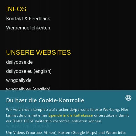
INFOS
Kontakt & Feedback
Werbemöglichkeiten
UNSERE WEBSITES
dailydose.de
dailydose.eu
(english)
wingdaily.de
wingdaily.eu
(english)
dailydose-shop.de
Du hast die Cookie-Kontrolle
windsurfen-lernen.de
Wir verzichten komplett auf trackende/personalisierte Werbung. Hier
GERMAN
kannst du uns mit einer
Spende in die Kaffekasse
unterstützen, damit
wellenreiten-lernen.de
wir DAILY DOSE weiterhin kostenfrei anbieten können.
ENGLISH
wingsurfen-lernen.de
Um Videos (Youtube, Vimeo), Karten (Google Maps) und Wetterinfos
surfen-lernen.de