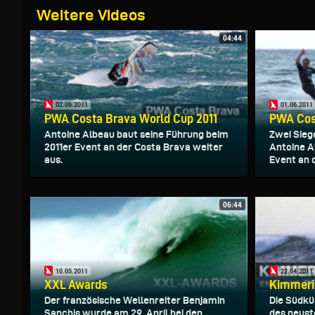
Weitere Videos
04:44
02.06.2011
01.06.2011
PWA Costa Brava World Cup 2011
PWA Cos
Antoine Albeau baut seine Führung beim
Zwei Sieg
2011er Event an der Costa Brava weiter
Antoine A
aus.
Event an 
06:44
10.05.2011
22.04.2011
XXL Awards
Kimmeri
Der französische Wellenreiter Benjamin
Die Südkü
Sanchis wurde am 29. April bei den
des neust