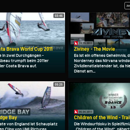
zu
03:46
24.05.2011
ta Brava World Cup 2011
Ziviney - The Movie
e in zwei Durchgängen -
Es ist ein offenes Geheimnis, 
lbeau trumpft beim 2011er
Norderney das Nirvana winds
der Costa Brava auf.
Zivildienstleistender ist, da hi
Dienst am...
05:25
05.04.2011
dge Bay
Children of the Wind - Trai
ste von England ist Schauplatz
Die Windsurfdoku in Spielfilm
en Clips von UMI Pictures.
„Children of the Wind“, nähert