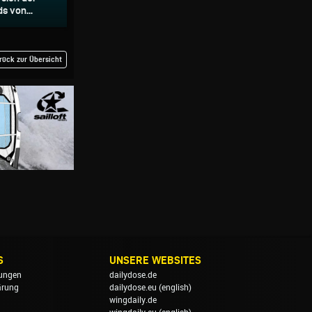
s von...
rück zur Übersicht
S
UNSERE WEBSITES
ungen
dailydose.de
ärung
dailydose.eu
(english)
wingdaily.de