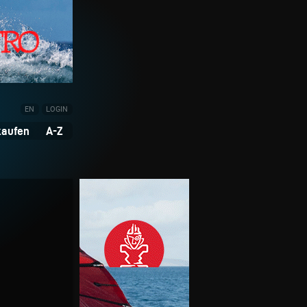
EN
LOGIN
kaufen
A-Z