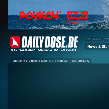
#WINDSURF
#W
News & Stor
Startseite
Videos
Seite 438
Maui Son - Graham Ezzy