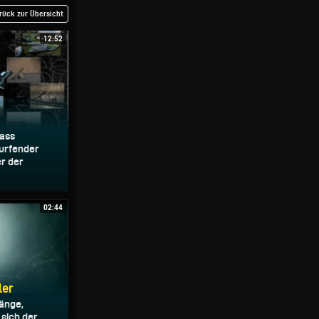
rück zur Übersicht
12:52
dass
urfender
er der
02:44
ler
länge,
 sich der