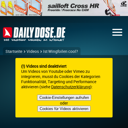
Startseite
Videos
Ist Wingfoilen cool?
(!) Videos sind deaktiviert
Um Videos von Youtube oder Vimeo zu
integrieren, musst du Cookies der Kategorien
Funktionalität, Targeting und Performance
aktivieren (siehe
Datenschutzerklärung
):
Cookie-Einstellungen aufrufen
oder
Cookies für Videos aktivieren