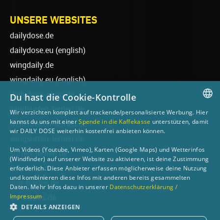
UNSERE WEBSITES
dailydose.de
dailydose.eu
(english)
wingdaily.de
wingdaily.eu
(english)
dailydose-shop.de
Du hast die Cookie-Kontrolle
windsurfen-lernen.de
Wir verzichten komplett auf trackende/personalisierte Werbung. Hier
GERMAN
kannst du uns mit einer
Spende in die Kaffekasse
unterstützen, damit
wellenreiten-lernen.de
wir DAILY DOSE weiterhin kostenfrei anbieten können.
ENGLISH
wingsurfen-lernen.de
Um Videos (Youtube, Vimeo), Karten (Google Maps) und Wetterinfos
surfen-lernen.de
(Windfinder) auf unserer Website zu aktivieren, ist deine Zustimmung
foilsurfen.de
erforderlich. Diese Anbieter erfassen möglicherweise deine Nutzung
und kombinieren diese Infos mit anderen bereits gesammelten
sup-basics.de
Daten. Mehr Infos dazu in unserer
Datenschutzerklärung /
Impressum
ski-basics.de
DETAILS ANZEIGEN