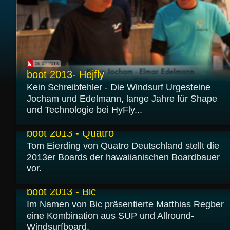
06.02.2013
boot 2013- Hejfly
Kein Schreibfehler - Die Windsurf Urgesteine
Jocham und Edelmann, lange Jahre für Shape
und Technologie bei HyFly...
04.02.2013
boot 2013 - Quatro
Tom Eierding von Quatro Deutschland stellt die
2013er Boards der hawaiianischen Boardbauer
vor.
02.02.2013
boot 2013 - Bic
Im Namen von Bic präsentierte Matthias Regber
eine Kombination aus SUP und Allround-
Windsurfboard.