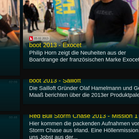
05.02.2013
boot 2013 - Exocet
Philip Horn zeigt die Neuheiten aus der
Boardrange der französischen Marke Exocet
02.02.2013
boot 2013 - Sailloft
02:09
Die Sailloft Gründer Olaf Hamelmann und Ge
Maaß berichten über die 2013er Produktpale
31.01.2013
Red Bull Storm Chase 2013 - Mission 1
00:46
Hier kommen die packenden Aufnahmen v
Storm Chase aus Irland. Eine Höllenmission
uns Jobst aus der...