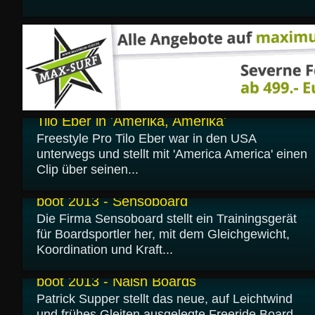
28.01.2013
Tilo Eber in 'Amerika, Amerika'
Freestyle Pro Tilo Eber war in den USA
unterwegs und stellt mit 'America America' einen
Clip über seinen...
25.01.2013
boot 2013 - Sensoboard
Die Firma Sensoboard stellt ein Trainingsgerät
für Boardsportler her, mit dem Gleichgewicht,
Koordination und Kraft...
24.01.2013
boot 2013 - Naish Boards
Patrick Supper stellt das neue, auf Leichtwind
und frühes Gleiten ausgelegte Freeride Board