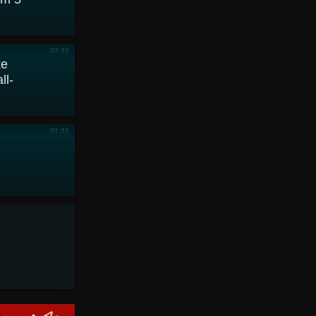
03:40
ke
ll-
01:31