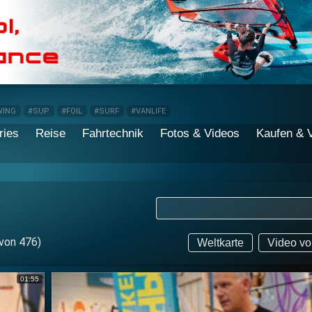
WING
#SUP
#FOIL
#SURF
#VANLIFE
ries
Reise
Fahrtechnik
Fotos & Videos
Kaufen & 
von 476)
Weltkarte
Video vo
01:55