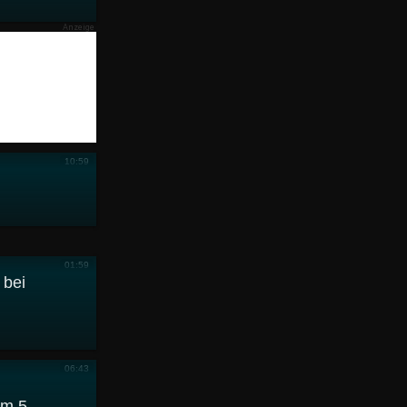
10:59
01:59
 bei
06:43
om 5