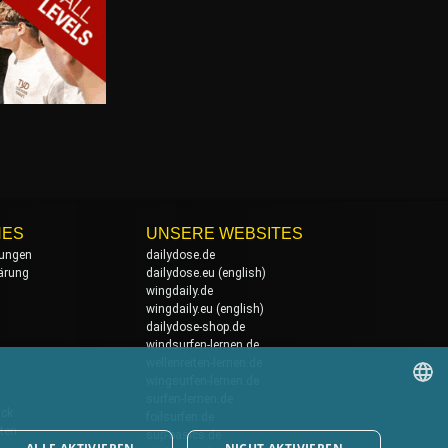
HES
UNSERE WEBSITES
ungen
dailydose.de
ärung
dailydose.eu
(english)
wingdaily.de
wingdaily.eu
(english)
dailydose-shop.de
windsurfen-lernen.de
wellenreiten-lernen.de
wingsurfen-lernen.de
surfen-lernen.de
ack
foilsurfen.de
GERMAN
ten
sup-basics.de