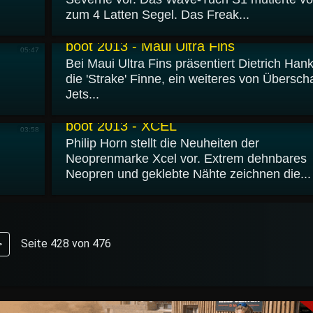
zum 4 Latten Segel. Das Freak...
23.01.2013
boot 2013 - Maui Ultra Fins
05:47
Bei Maui Ultra Fins präsentiert Dietrich Han
die 'Strake' Finne, ein weiteres von Überscha
Jets...
22.01.2013
boot 2013 - XCEL
03:58
Philip Horn stellt die Neuheiten der
Neoprenmarke Xcel vor. Extrem dehnbares
Neopren und geklebte Nähte zeichnen die...
Seite 428 von 476
>