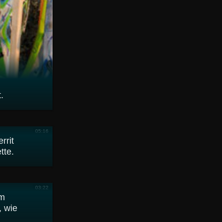
.
05:16
rrit
tte.
03:22
om
, wie