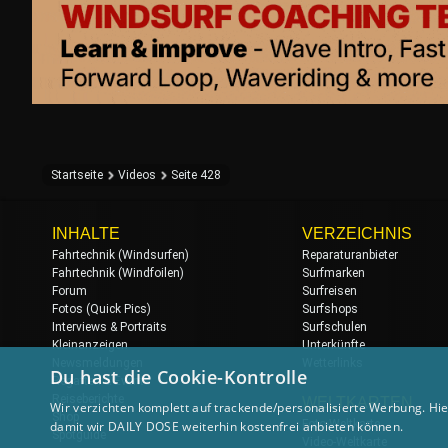
Startseite
Videos
Seite 428
INHALTE
VERZEICHNIS
Fahrtechnik (Windsurfen)
Reparaturanbieter
Fahrtechnik (Windfoilen)
Surfmarken
Forum
Surfreisen
Fotos (Quick Pics)
Surfshops
Interviews & Portraits
Surfschulen
Kleinanzeigen
Unterkünfte
Newsmeldungen
Wetterlinks
Du hast die Cookie-Kontrolle
Regatten & Events
Reiseberichte
WELTKARTEN
Wir verzichten komplett auf trackende/personalisierte Werbung. Hie
Shop
Foto-Weltkarte
damit wir DAILY DOSE weiterhin kostenfrei anbieten können.
Spotguide
Video-Weltkarte