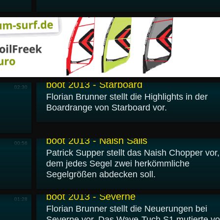
28.01.2013
boot 2013 - Starboard
02:30
Florian Brunner stellt die Highlights in der
Boardrange von Starboard vor.
25.01.2013
boot 2013 - Naish Sails
00:56
Patrick Supper stellt das Naish Chopper vor,
dem jedes Segel zwei herkömmliche
Segelgrößen abdecken soll.
24.01.2013
boot 2013 - Severne
01:28
Florian Brunner stellt die Neuerungen bei
Severne vor. Das Wave-Tuch S1 mutierte v