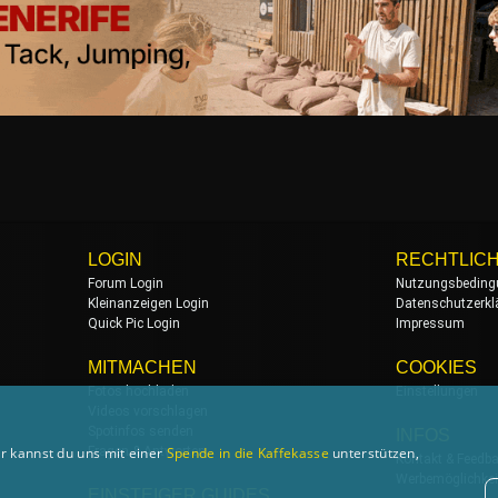
LOGIN
RECHTLIC
Forum Login
Nutzungsbeding
Kleinanzeigen Login
Datenschutzerkl
Quick Pic Login
Impressum
MITMACHEN
COOKIES
Fotos hochladen
Einstellungen
Videos vorschlagen
Spotinfos senden
INFOS
Fragen & Antworten
r kannst du uns mit einer
Spende in die Kaffekasse
unterstützen,
Kontakt & Feedb
Werbemöglichkei
EINSTEIGER GUIDES