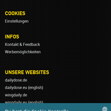
COOKIES
Einstellungen
INFOS
Kontakt & Feedback
Werbemöglichkeiten
UNSERE WEBSITES
dailydose.de
dailydose.eu
(english)
wingdaily.de
wingdaily.eu
(english)
dailydose-shop.de