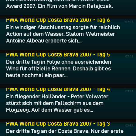
Award 2007. Ein Film von Marcin Ratajczak.
17.06.2007
PWA World Cup Costa Brava 2007 - Tag 6
02:16
Ein windiger Abschlusstag sorgte für reichlich
Action auf dem Wasser. Slalom-Welmeister
Antoine Albeau eroberte sich...
16.06.2007
PWA World Cup Costa Brava 2007 - Tag 5
02:11
Der dritte Tag in Folge ohne ausreichenden
Wind für offizielle Rennen. Deshalb gibt es
heute nochmal ein paar...
15.06.2007
PWA World Cup Costa Brava 2007 - Tag 4
03:11
Ein fliegender Holländer - Peter Volwater
stürzt sich mit dem Fallschirm aus dem
Flugzeug. Auf dem Wasser gab es...
14.06.2007
PWA World Cup Costa Brava 2007 - Tag 3
02:58
Der dritte Tag an der Costa Brava. Nur der erste