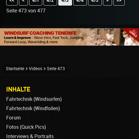
<<
<
471
472
474
475
>
>>
473
Seite 473 von 477
Startseite
Videos
Seite 473
INHALTE
Fahrtechnik (Windsurfen)
Fahrtechnik (Windfoilen)
Forum
Fotos (Quick Pics)
Interviews & Portraits