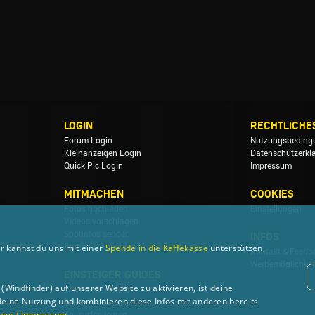
LOGIN
RECHTLICHE
Forum Login
Nutzungsbeding
Kleinanzeigen Login
Datenschutzerkl
Quick Pic Login
Impressum
MITMACHEN
COOKIES
Fotos hochladen
Einstellungen
Videos vorschlagen
Spotinfos senden
INFOS
r kannst du uns mit einer
Fragen & Antworten
Spende in die Kaffekasse
unterstützen,
Kontakt & Feedb
Werbemöglichkei
EINSTEIGER GUIDES
Windfinder) auf unserer Website zu aktivieren, ist deine
Windsurfen lernen
deine Nutzung und kombinieren diese Infos mit anderen bereits
Wellenreiten lernen
ung / Impressum