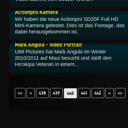
25.10.2011
Actionpro Kamera
Wir haben die neue Actionpro SD20F Full HD
Mini-Kamera getestet. Dies ist das Footage, das
dabei herausgekommen ist.
23.10.2011
Mark Angulo - Video Portrait
UMI Pictures hat Mark Angulo im Winter
2010/2011 auf Maui besucht und stellt den
Ho'okipa Veteran in einem...
<<
<
438
439
441
442
>
>>
440