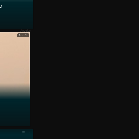
o
00:33
00:55
n