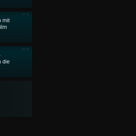
37:11
 mit
ilm
04:31
-
 die