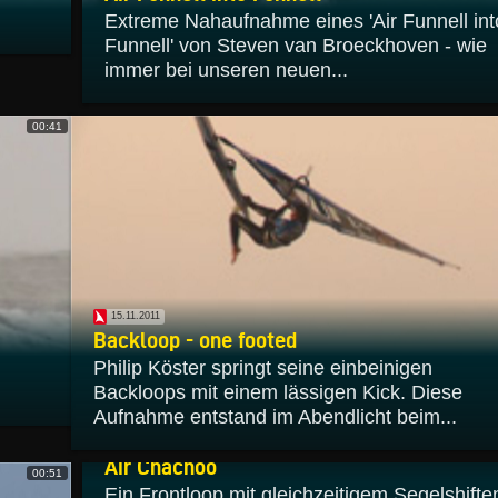
Extreme Nahaufnahme eines 'Air Funnell int
Funnell' von Steven van Broeckhoven - wie
immer bei unseren neuen...
00:41
15.11.2011
Backloop - one footed
Philip Köster springt seine einbeinigen
Backloops mit einem lässigen Kick. Diese
Aufnahme entstand im Abendlicht beim...
15.11.2011
Air Chachoo
00:51
Ein Frontloop mit gleichzeitigem Segelshifte