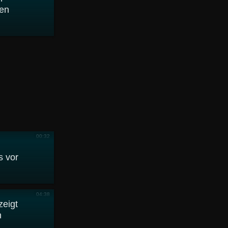
den
00:32
s vor
04:38
zeigt
n