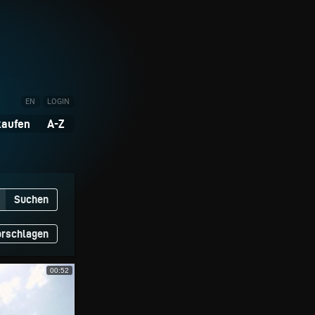
EN
LOGIN
kaufen
A-Z
Suchen
orschlagen
00:52