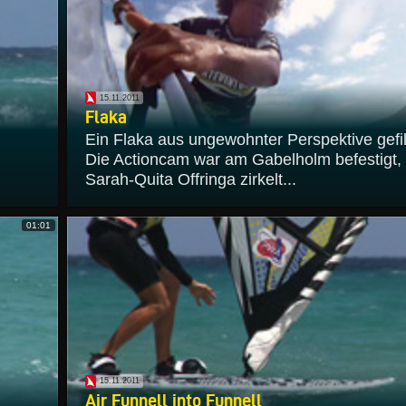
15.11.2011
Flaka
Ein Flaka aus ungewohnter Perspektive gefi
Die Actioncam war am Gabelholm befestigt,
Sarah-Quita Offringa zirkelt...
01:01
15.11.2011
Air Funnell into Funnell