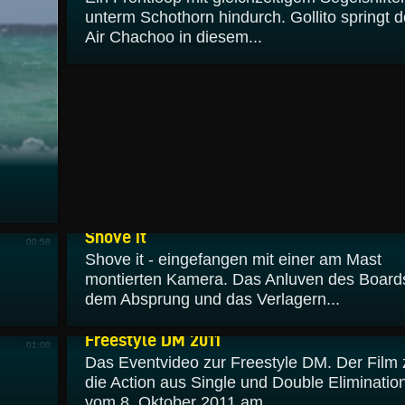
unterm Schothorn hindurch. Gollito springt 
Air Chachoo in diesem...
11.11.2011
Shove it
00:58
Shove it - eingefangen mit einer am Mast
montierten Kamera. Das Anluven des Board
dem Absprung und das Verlagern...
26.10.2011
Freestyle DM 2011
01:00
Das Eventvideo zur Freestyle DM. Der Film 
die Action aus Single und Double Eliminatio
vom 8. Oktober 2011 am...