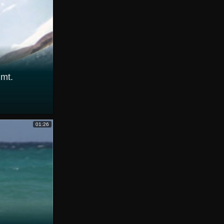
lmt.
01:26