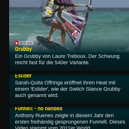
15.11.2011
Grubby
Ein Grubby von Laure Treboux. Der Schwung
reicht fast für die 540er Variante.
15.11.2011
Eslider
Sarah-Quita Offringa eröffnet ihren Heat mit
einem 'Eslider', wie der Switch Stance Grubby
auch genannt wird.
11.11.2011
Funnell - no handed
Anthony Ruenes zeigte in diesem Jahr den
ersten freihändig gesprungenen Funnell. Dieses
Video stammt vom 2011er World...