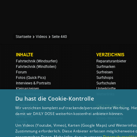
Startseite
Videos
Seite 440
INHALTE
VERZEICHNIS
Fahrtechnik (Windsurfen)
Reparaturanbieter
Fahrtechnik (Windfoilen)
Surfmarken
Forum
Surfreisen
Fotos (Quick Pics)
Surfshops
Interviews & Portraits
Surfschulen
Kleinanzeigen
Unterkünfte
Newsmeldungen
Wetterlinks
Du hast die Cookie-Kontrolle
Regatten & Events
Reiseberichte
WELTKARTEN
Wir verzichten komplett auf trackende/personalisierte Werbung. Hie
Shop
Foto-Weltkarte
damit wir DAILY DOSE weiterhin kostenfrei anbieten können.
Spotguide
Video-Weltkarte
Stories
Um Videos (Youtube, Vimeo), Karten (Google Maps) und Wetterinfos (
Videos
Zustimmung erforderlich. Diese Anbieter erfassen möglicherweise 
Wallpaper
gesammelten Daten. Mehr Infos dazu in unserer
Datenschutzerklär