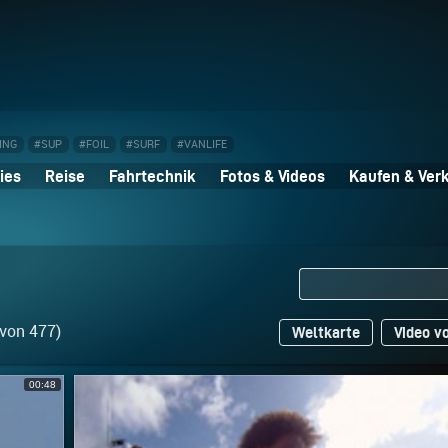
ING
#SUP
#FOIL
#SURF
#VANLIFE
ies
Reise
Fahrtechnik
Fotos & Videos
Kaufen & Ver
 von 477)
Weltkarte
Video v
00:48