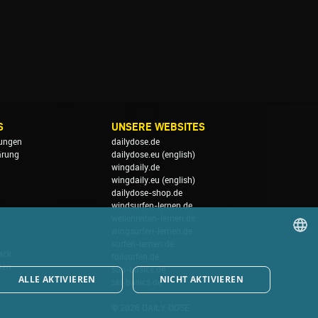
S
UNSERE WEBSITES
ungen
dailydose.de
ärung
dailydose.eu
(english)
wingdaily.de
wingdaily.eu
(english)
dailydose-shop.de
windsurfen-lernen.de
wellenreiten-lernen.de
wingsurfen-lernen.de
surfen-lernen.de
ack
foilsurfen.de
GERMAN
ten
sup-basics.de
ALLE AKTIVIEREN
NICHT AKTIVIEREN
ski-basics.de
ENGLISH
© 2026 DAILY DOSE