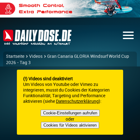
Startseite
Videos
Gran Canaria GLORIA Windsurf World Cup
2026 - Tag 3
(!) Videos sind deaktiviert
Um Videos von Youtube oder Vimeo zu
integrieren, musst du Cookies der Kategorien
Funktionalität, Targeting und Performance
aktivieren (siehe
Datenschutzerklärung
):
Cookie-Einstellungen aufrufen
oder
Cookies für Videos aktivieren