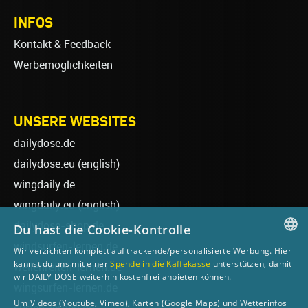
INFOS
Kontakt & Feedback
Werbemöglichkeiten
UNSERE WEBSITES
dailydose.de
dailydose.eu
(english)
wingdaily.de
wingdaily.eu
(english)
dailydose-shop.de
Du hast die Cookie-Kontrolle
windsurfen-lernen.de
Wir verzichten komplett auf trackende/personalisierte Werbung. Hier
GERMAN
kannst du uns mit einer
Spende in die Kaffekasse
unterstützen, damit
wellenreiten-lernen.de
wir DAILY DOSE weiterhin kostenfrei anbieten können.
ENGLISH
wingsurfen-lernen.de
Um Videos (Youtube, Vimeo), Karten (Google Maps) und Wetterinfos