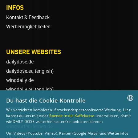
INFOS
Kontakt & Feedback
Werbemöglichkeiten
UNSERE WEBSITES
dailydose.de
dailydose.eu
(english)
wingdaily.de
wingdaily.eu
(english)
dailydose-shop.de
Du hast die Cookie-Kontrolle
windsurfen-lernen.de
Wir verzichten komplett auf trackende/personalisierte Werbung. Hier
GERMAN
kannst du uns mit einer
Spende in die Kaffekasse
unterstützen, damit
wellenreiten-lernen.de
wir DAILY DOSE weiterhin kostenfrei anbieten können.
ENGLISH
wingsurfen-lernen.de
Um Videos (Youtube, Vimeo), Karten (Google Maps) und Wetterinfos
surfen-lernen.de