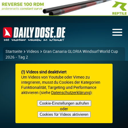
Startseite
Videos
Gran Canaria GLORIA Windsurf World Cup
2026 - Tag 2
(!) Videos sind deaktiviert
Um Videos von Youtube oder Vimeo zu
integrieren, musst du Cookies der Kategorien
Funktionalität, Targeting und Performance
aktivieren (siehe
Datenschutzerklärung
):
Cookie-Einstellungen aufrufen
oder
Cookies für Videos aktivieren