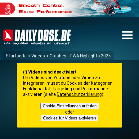
Startseite
Videos
Crashes - PWA Highlights 2025
(!) Videos sind deaktiviert
Um Videos von Youtube oder Vimeo zu
integrieren, musst du Cookies der Kategorien
Funktionalität, Targeting und Performance
aktivieren (siehe
Datenschutzerklärung
):
Cookie-Einstellungen aufrufen
oder
Cookies für Videos aktivieren