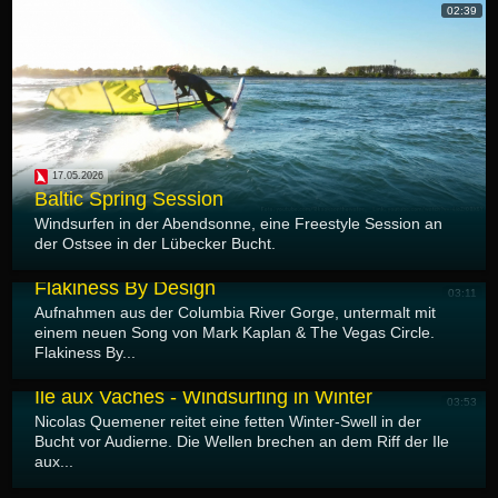
02:39
17.05.2026
Baltic Spring Session
Windsurfen in der Abendsonne, eine Freestyle Session an
der Ostsee in der Lübecker Bucht.
16.05.2026
Flakiness By Design
03:11
Aufnahmen aus der Columbia River Gorge, untermalt mit
einem neuen Song von Mark Kaplan & The Vegas Circle.
Flakiness By...
15.05.2026
Ile aux Vaches - Windsurfing in Winter
03:53
Nicolas Quemener reitet eine fetten Winter-Swell in der
Bucht vor Audierne. Die Wellen brechen an dem Riff der Ile
aux...
13.05.2026