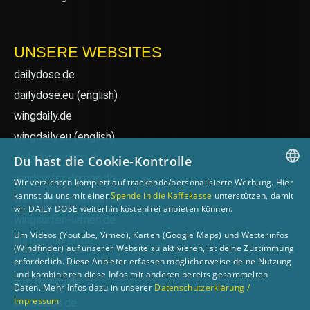
UNSERE WEBSITES
dailydose.de
dailydose.eu
(english)
wingdaily.de
wingdaily.eu
(english)
dailydose-shop.de
Du hast die Cookie-Kontrolle
windsurfen-lernen.de
Wir verzichten komplett auf trackende/personalisierte Werbung. Hier
GERMAN
kannst du uns mit einer
Spende in die Kaffekasse
unterstützen, damit
wellenreiten-lernen.de
wir DAILY DOSE weiterhin kostenfrei anbieten können.
ENGLISH
wingsurfen-lernen.de
Um Videos (Youtube, Vimeo), Karten (Google Maps) und Wetterinfos
surfen-lernen.de
(Windfinder) auf unserer Website zu aktivieren, ist deine Zustimmung
foilsurfen.de
erforderlich. Diese Anbieter erfassen möglicherweise deine Nutzung
und kombinieren diese Infos mit anderen bereits gesammelten
sup-basics.de
Daten. Mehr Infos dazu in unserer
Datenschutzerklärung /
Impressum
ski-basics.de