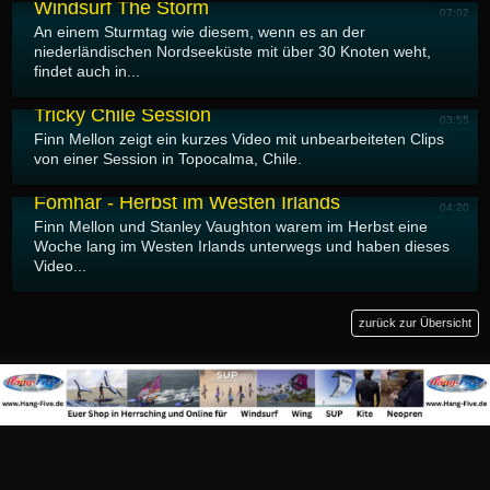
Windsurf The Storm
07:02
An einem Sturmtag wie diesem, wenn es an der
niederländischen Nordseeküste mit über 30 Knoten weht,
findet auch in...
12.05.2026
Tricky Chile Session
03:55
Finn Mellon zeigt ein kurzes Video mit unbearbeiteten Clips
von einer Session in Topocalma, Chile.
11.05.2026
Fómhar - Herbst im Westen Irlands
04:20
Finn Mellon und Stanley Vaughton warem im Herbst eine
Woche lang im Westen Irlands unterwegs und haben dieses
Video...
zurück zur Übersicht