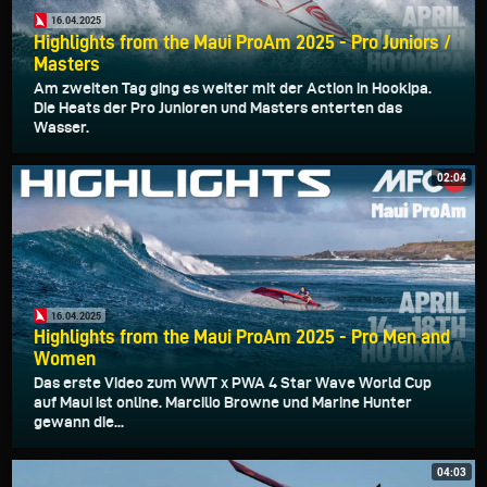
16.04.2025
Highlights from the Maui ProAm 2025 - Pro Juniors /
Masters
Am zweiten Tag ging es weiter mit der Action in Hookipa.
Die Heats der Pro Junioren und Masters enterten das
Wasser.
02:04
16.04.2025
Highlights from the Maui ProAm 2025 - Pro Men and
Women
Das erste Video zum WWT x PWA 4 Star Wave World Cup
auf Maui ist online. Marcilio Browne und Marine Hunter
gewann die...
04:03