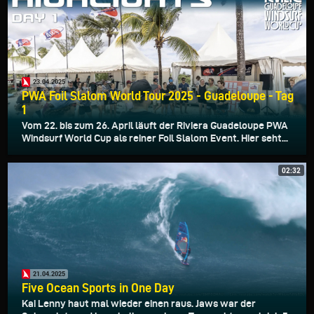
23.04.2025
PWA Foil Slalom World Tour 2025 - Guadeloupe - Tag
1
Vom 22. bis zum 26. April läuft der Riviera Guadeloupe PWA
Windsurf World Cup als reiner Foil Slalom Event. Hier seht...
02:32
21.04.2025
Five Ocean Sports in One Day
Kai Lenny haut mal wieder einen raus. Jaws war der