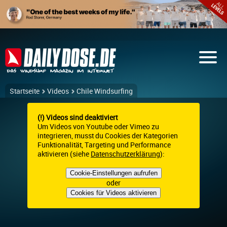
Startseite
Videos
Chile Windsurfing
(!) Videos sind deaktiviert
Um Videos von Youtube oder Vimeo zu
integrieren, musst du Cookies der Kategorien
Funktionalität, Targeting und Performance
aktivieren (siehe
Datenschutzerklärung
):
Cookie-Einstellungen aufrufen
oder
Cookies für Videos aktivieren