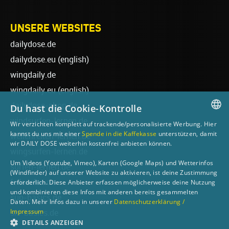
UNSERE WEBSITES
dailydose.de
dailydose.eu
(english)
wingdaily.de
wingdaily.eu
(english)
dailydose-shop.de
Du hast die Cookie-Kontrolle
windsurfen-lernen.de
Wir verzichten komplett auf trackende/personalisierte Werbung. Hier
GERMAN
kannst du uns mit einer
Spende in die Kaffekasse
unterstützen, damit
wellenreiten-lernen.de
wir DAILY DOSE weiterhin kostenfrei anbieten können.
ENGLISH
wingsurfen-lernen.de
Um Videos (Youtube, Vimeo), Karten (Google Maps) und Wetterinfos
surfen-lernen.de
(Windfinder) auf unserer Website zu aktivieren, ist deine Zustimmung
foilsurfen.de
erforderlich. Diese Anbieter erfassen möglicherweise deine Nutzung
und kombinieren diese Infos mit anderen bereits gesammelten
sup-basics.de
Daten. Mehr Infos dazu in unserer
Datenschutzerklärung /
Impressum
ski-basics.de
DETAILS ANZEIGEN