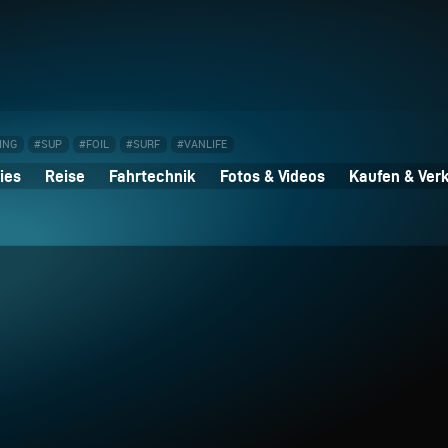
ING
#SUP
#FOIL
#SURF
#VANLIFE
ies
Reise
Fahrtechnik
Fotos & Videos
Kaufen & Ver