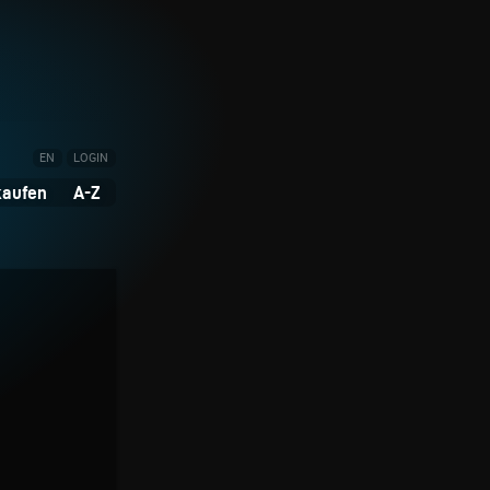
EN
LOGIN
kaufen
A-Z