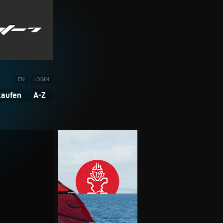
EN
LOGIN
kaufen
A-Z