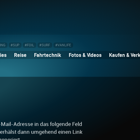
ING
#SUP
#FOIL
#SURF
#VANLIFE
ies
Reise
Fahrtechnik
Fotos & Videos
Kaufen & Ver
Mail-Adresse in das folgende Feld
 erhälst dann umgehend einen Link
generiert.