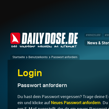
#WINDSURF
#W
News & Stor
Startseite
Benutzerkonto
Passwort anfordern
Login
Passwort anfordern
Du hast dein Passwort vergessen? Trage deine E-
ein und klicke auf
Neues Passwort anfordern
. Du
per E-Mail zugestellt, der dir ein neues Passwort 