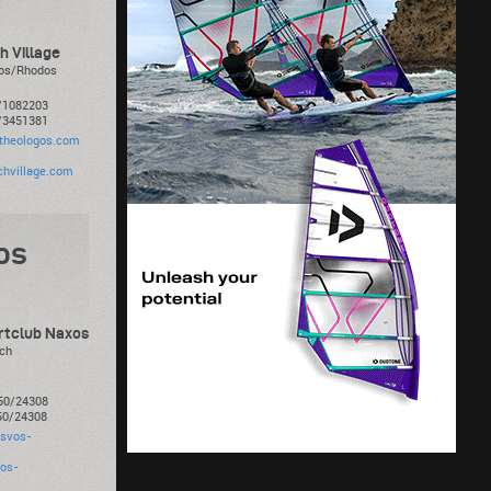
h Village
gos/Rhodos
4/1082203
4/3451381
ftheologos.com
hvillage.com
os
rtclub Naxos
ach
850/24308
850/24308
isvos-
vos-