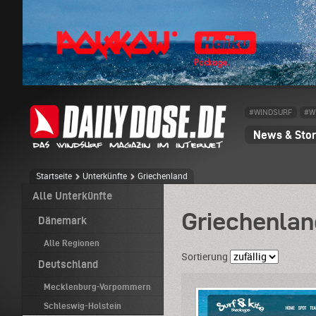
#WINDSURF
#W
News & Stor
Startseite
Unterkünfte
Griechenland
Alle Unterkünfte
Griechenlan
Dänemark
Alle Regionen
Sortierung
Deutschland
Mecklenburg-Vorpommern
Schleswig-Holstein