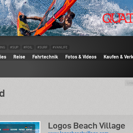
ING
#SUP
#FOIL
#SURF
#VANLIFE
ies
Reise
Fahrtechnik
Fotos & Videos
Kaufen & Ver
Unt
d
Logos Beach Village