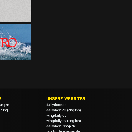
S
UNSERE WEBSITES
ungen
dailydose.de
ärung
dailydose.eu
(english)
wingdaily.de
wingdaily.eu
(english)
dailydose-shop.de
windsurfen-lernen.de