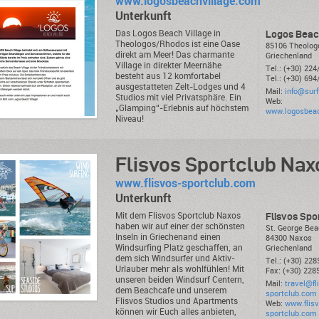
www.logosbeachvillage.com
Unterkunft
Das Logos Beach Village in
Logos Beac
Theologos/Rhodos ist eine Oase
85106 Theolo
direkt am Meer! Das charmante
Griechenland
Village in direkter Meernähe
Tel.: (+30) 22
besteht aus 12 komfortabel
Tel.: (+30) 69
ausgestatteten Zelt-Lodges und 4
Mail:
info@sur
Studios mit viel Privatsphäre. Ein
Web:
„Glamping“-Erlebnis auf höchstem
www.logosbeac
Niveau!
Flisvos Sportclub Nax
www.flisvos-sportclub.com
Unterkunft
Mit dem Flisvos Sportclub Naxos
Flisvos Spo
haben wir auf einer der schönsten
St. George Be
Inseln in Griechenand einen
84300 Naxos
Windsurfing Platz geschaffen, an
Griechenland
dem sich Windsurfer und Aktiv-
Tel.: (+30) 22
Urlauber mehr als wohlfühlen! Mit
Fax: (+30) 22
unseren beiden Windsurf Centern,
Mail:
travel@fl
dem Beachcafe und unserem
sportclub.com
Flisvos Studios und Apartments
Web:
www.flis
können wir Euch alles anbieten,
sportclub.com