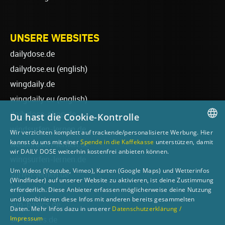
UNSERE WEBSITES
dailydose.de
dailydose.eu
(english)
wingdaily.de
wingdaily.eu
(english)
dailydose-shop.de
Du hast die Cookie-Kontrolle
windsurfen-lernen.de
Wir verzichten komplett auf trackende/personalisierte Werbung. Hier
GERMAN
kannst du uns mit einer
Spende in die Kaffekasse
unterstützen, damit
wellenreiten-lernen.de
wir DAILY DOSE weiterhin kostenfrei anbieten können.
ENGLISH
wingsurfen-lernen.de
Um Videos (Youtube, Vimeo), Karten (Google Maps) und Wetterinfos
surfen-lernen.de
(Windfinder) auf unserer Website zu aktivieren, ist deine Zustimmung
foilsurfen.de
erforderlich. Diese Anbieter erfassen möglicherweise deine Nutzung
und kombinieren diese Infos mit anderen bereits gesammelten
sup-basics.de
Daten. Mehr Infos dazu in unserer
Datenschutzerklärung /
Impressum
ski-basics.de