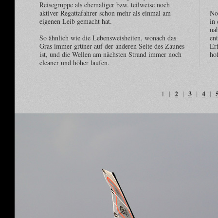
Reisegruppe als ehemaliger bzw. teilweise noch
aktiver Regattafahrer schon mehr als einmal am
No
eigenen Leib gemacht hat.
in 
na
So ähnlich wie die Lebensweisheiten, wonach das
en
Gras immer grüner auf der anderen Seite des Zaunes
Er
ist, und die Wellen am nächsten Strand immer noch
hof
cleaner und höher laufen.
1 |
2
|
3
|
4
|