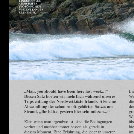
„Man, you should have been here last week..!“
Ei
Diesen Satz hörten wir mehrfach während unseres
Wel
Trips entlang der Nordwestküste Irlands. Also eine
die
Abwandlung des schon so oft gehörten Satzes am
de
Strand, „Ihr hättet gestern hier sein müssen...“
gr
Wa
Klar, wenn man irgendwo ist, sind die Bedingungen
üb
vorher und nachher immer besser, als gerade in
bie
diesem Moment. Eine Erfahrung, die jeder in unserer
im