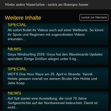
Wieder andere Wasserfarben - zurück am Homespot Auesee
Weitere Inhalte
zurück zur Übersicht
06.05.2026
SPECIAL
Ab sofort findet ihr Videos auch auf einer Weltkarte. So könnt
ihr Spots und Regionen mit zugeordneten Videos
erkunden...
06.05.2026
NEWS
Goya Windsurfing 2026: Goya hat den Waveboards Updates
spendiert. Einige Größen wiegen unter 6 kg...
05.05.2026
SPECIAL
WOTS One Hour Race am 25. April in Strande: Yannik
Holste gewann overall vor seinem Bruder Kim Holste und
Jette Koep...
04.05.2026
NEWS
Auf Sylt startet eine Ausstellung, die rund 70 Jahre
Surfgeschichte auf der Nordseeinsel beleuchtet. Damit ist
nicht...