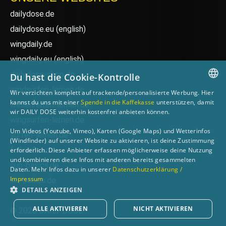
dailydose.de
dailydose.eu
(english)
wingdaily.de
wingdaily.eu
(english)
dailydose-shop.de
Du hast die Cookie-Kontrolle
windsurfen-lernen.de
Wir verzichten komplett auf trackende/personalisierte Werbung. Hier
GERMAN
kannst du uns mit einer
Spende in die Kaffekasse
unterstützen, damit
wellenreiten-lernen.de
wir DAILY DOSE weiterhin kostenfrei anbieten können.
ENGLISH
wingsurfen-lernen.de
Um Videos (Youtube, Vimeo), Karten (Google Maps) und Wetterinfos
surfen-lernen.de
(Windfinder) auf unserer Website zu aktivieren, ist deine Zustimmung
foilsurfen.de
erforderlich. Diese Anbieter erfassen möglicherweise deine Nutzung
und kombinieren diese Infos mit anderen bereits gesammelten
sup-basics.de
Daten. Mehr Infos dazu in unserer
Datenschutzerklärung /
Impressum
ski-basics.de
DETAILS ANZEIGEN
ALLE AKTIVIEREN
NICHT AKTIVIEREN
© 2026 DAILY DOSE