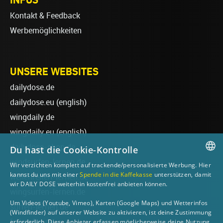
Kontakt & Feedback
Werbemöglichkeiten
UNSERE WEBSITES
dailydose.de
dailydose.eu
(english)
wingdaily.de
wingdaily.eu
(english)
dailydose-shop.de
Du hast die Cookie-Kontrolle
windsurfen-lernen.de
Wir verzichten komplett auf trackende/personalisierte Werbung. Hier
GERMAN
kannst du uns mit einer
Spende in die Kaffekasse
unterstützen, damit
wellenreiten-lernen.de
wir DAILY DOSE weiterhin kostenfrei anbieten können.
ENGLISH
wingsurfen-lernen.de
Um Videos (Youtube, Vimeo), Karten (Google Maps) und Wetterinfos
surfen-lernen.de
(Windfinder) auf unserer Website zu aktivieren, ist deine Zustimmung
foilsurfen.de
erforderlich. Diese Anbieter erfassen möglicherweise deine Nutzung