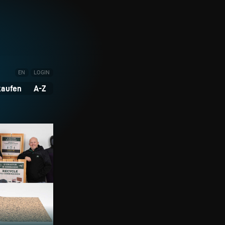
EN
LOGIN
kaufen
A-Z