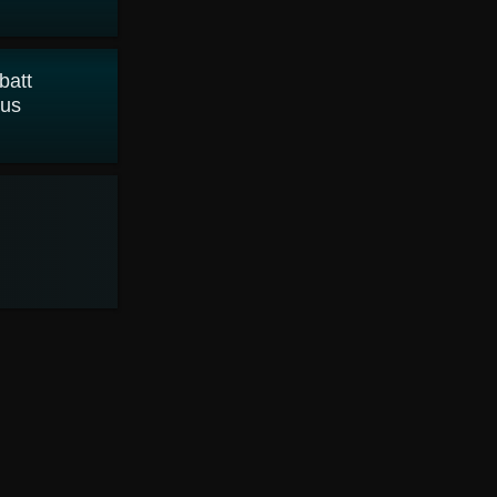
batt
aus