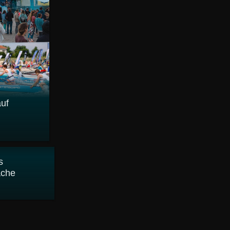
uf
s
ache