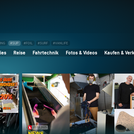
ING
#SUP
#FOIL
#SURF
#VANLIFE
ies
Reise
Fahrtechnik
Fotos & Videos
Kaufen & Ver
22.03.2025
NEWS