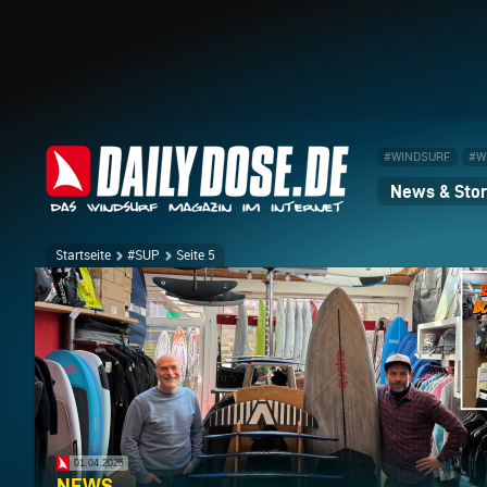
#WINDSURF
#W
News & Stor
Startseite
#SUP
Seite 5
01.04.2025
NEWS