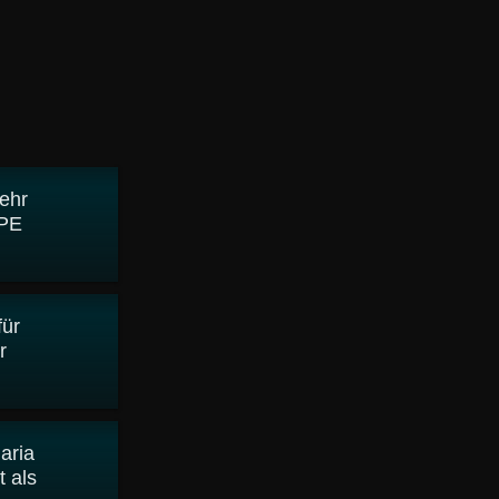
sehr
 PE
für
r
aria
 als