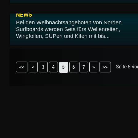
04.12.2024
NEWS
Bei den Weihnachtsangeboten von Norden
Surfboards werden Sets fürs Wellenreiten,
Wingfoilen, SUPen und Kiten mit bis...
Seite 5 vo
<<
<
3
4
6
7
>
>>
5