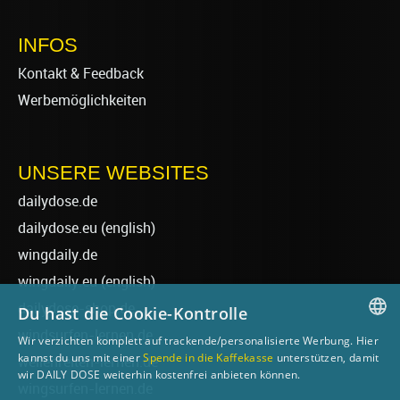
INFOS
Kontakt & Feedback
Werbemöglichkeiten
UNSERE WEBSITES
dailydose.de
dailydose.eu
(english)
wingdaily.de
wingdaily.eu
(english)
dailydose-shop.de
Du hast die Cookie-Kontrolle
windsurfen-lernen.de
Wir verzichten komplett auf trackende/personalisierte Werbung. Hier
GERMAN
kannst du uns mit einer
Spende in die Kaffekasse
unterstützen, damit
wellenreiten-lernen.de
wir DAILY DOSE weiterhin kostenfrei anbieten können.
ENGLISH
wingsurfen-lernen.de