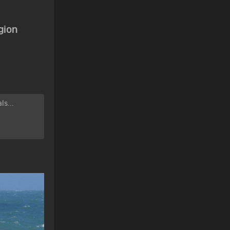
gion
ls...