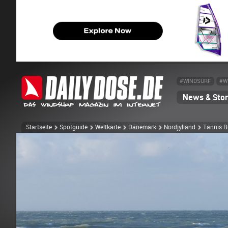
#WINDSURF
#W
News & Stor
Startseite
Spotguide
Weltkarte
Dänemark
Nordjylland
Tannis B