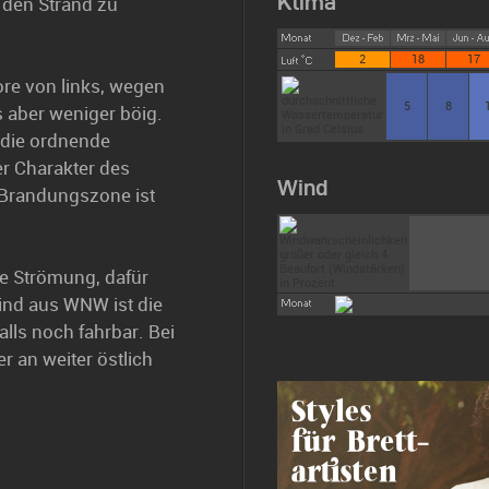
Klima
 den Strand zu
2
18
17
re von links, wegen
5
8
 aber weniger böig.
 die ordnende
er Charakter des
Wind
 Brandungszone ist
ie Strömung, dafür
Wind aus WNW ist die
alls noch fahrbar. Bei
 an weiter östlich