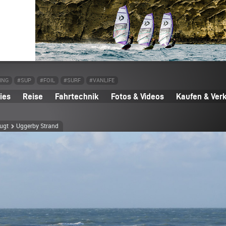
ING
#SUP
#FOIL
#SURF
#VANLIFE
ies
Reise
Fahrtechnik
Fotos & Videos
Kaufen & Ver
ugt
Uggerby Strand