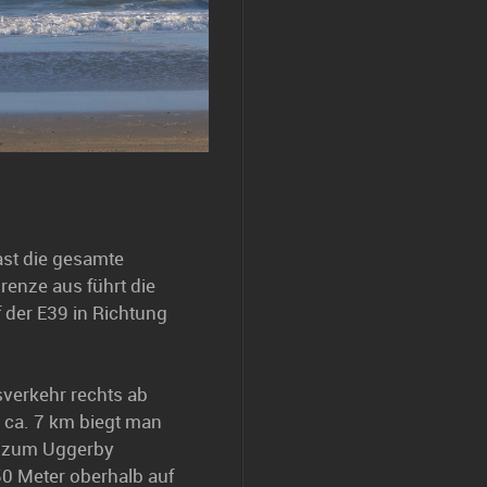
ast die gesamte
renze aus führt die
f der E39 in Richtung
verkehr rechts ab
 ca. 7 km biegt man
is zum Uggerby
50 Meter oberhalb auf