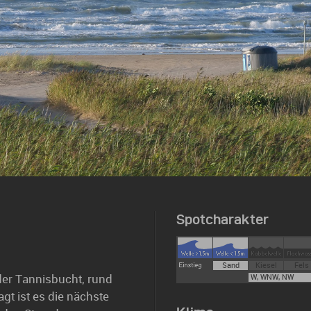
Spotcharakter
Sand
Kiesel
Fels
 der Tannisbucht, rund
W, WNW, NW
gt ist es die nächste