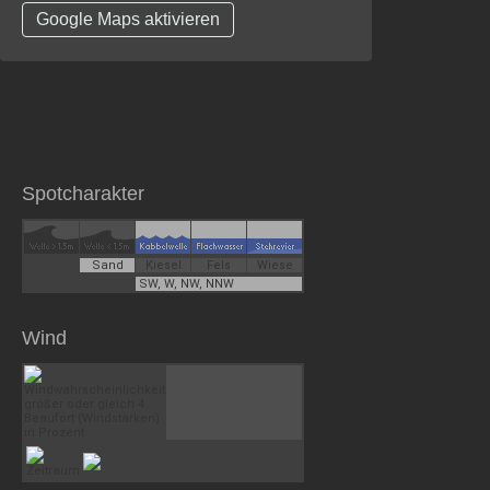
Google Maps aktivieren
Spotcharakter
Sand
Kiesel
Fels
Wiese
SW, W, NW, NNW
Wind