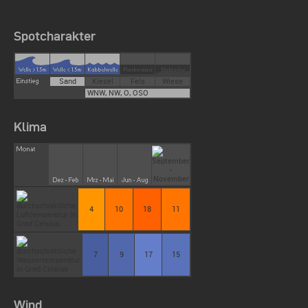
Spotcharakter
Sand
Kiesel
Fels
Wiese
WNW, NW, O, OSO
Klima
4
10
18
11
7
9
17
15
Wind