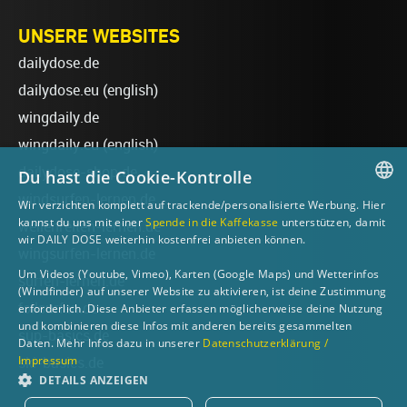
UNSERE WEBSITES
dailydose.de
dailydose.eu
(english)
wingdaily.de
wingdaily.eu
(english)
dailydose-shop.de
Du hast die Cookie-Kontrolle
windsurfen-lernen.de
Wir verzichten komplett auf trackende/personalisierte Werbung. Hier
GERMAN
kannst du uns mit einer
Spende in die Kaffekasse
unterstützen, damit
wellenreiten-lernen.de
wir DAILY DOSE weiterhin kostenfrei anbieten können.
ENGLISH
wingsurfen-lernen.de
Um Videos (Youtube, Vimeo), Karten (Google Maps) und Wetterinfos
surfen-lernen.de
(Windfinder) auf unserer Website zu aktivieren, ist deine Zustimmung
foilsurfen.de
erforderlich. Diese Anbieter erfassen möglicherweise deine Nutzung
und kombinieren diese Infos mit anderen bereits gesammelten
sup-basics.de
Daten. Mehr Infos dazu in unserer
Datenschutzerklärung /
Impressum
ski-basics.de
DETAILS ANZEIGEN