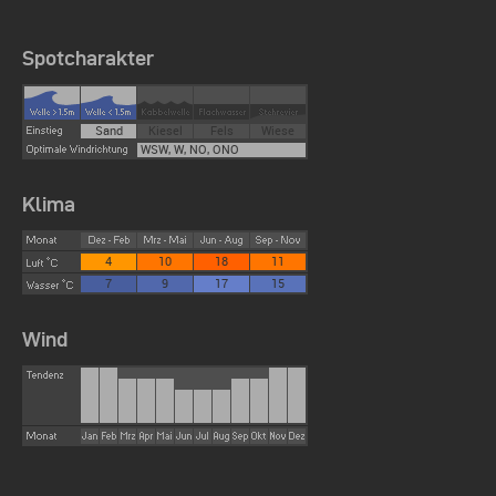
Spotcharakter
Sand
Kiesel
Fels
Wiese
WSW, W, NO, ONO
Klima
4
10
18
11
7
9
17
15
Wind