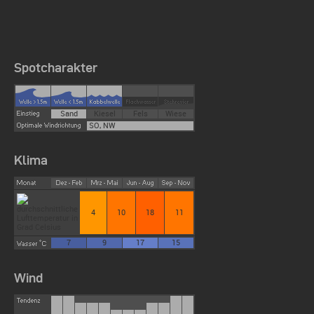
Spotcharakter
Sand
Kiesel
Fels
Wiese
SO, NW
Klima
4
10
18
11
7
9
17
15
Wind