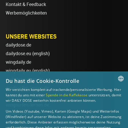
Kontakt & Feedback
Werbemöglichkeiten
UNSERE WEBSITES
dailydose.de
dailydose.eu
(english)
wingdaily.de
wingdaily.eu
(english)
dailydose-shop.de
Du hast die Cookie-Kontrolle
windsurfen-lernen.de
Wir verzichten komplett auf trackende/personalisierte Werbung. Hier
GERMAN
kannst du uns mit einer
Spende in die Kaffekasse
unterstützen, damit
wellenreiten-lernen.de
wir DAILY DOSE weiterhin kostenfrei anbieten können.
ENGLISH
wingsurfen-lernen.de
Um Videos (Youtube, Vimeo), Karten (Google Maps) und Wetterinfos
surfen-lernen.de
(Windfinder) auf unserer Website zu aktivieren, ist deine Zustimmung
foilsurfen.de
erforderlich. Diese Anbieter erfassen möglicherweise deine Nutzung
und kombinieren diese Infos mit anderen bereits gesammelten