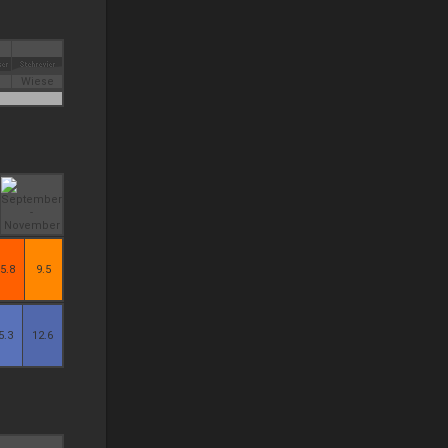
Wiese
5.8
9.5
5.3
12.6