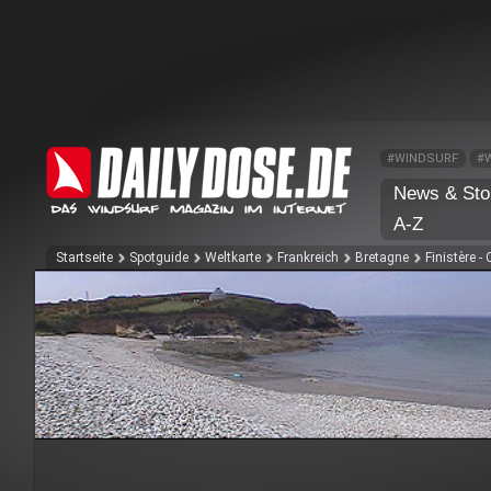
#WINDSURF
#
News & Sto
A-Z
Startseite
Spotguide
Weltkarte
Frankreich
Bretagne
Finistère -