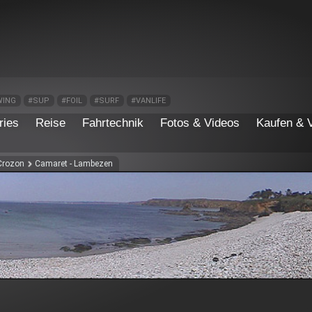
WING
#SUP
#FOIL
#SURF
#VANLIFE
ries
Reise
Fahrtechnik
Fotos & Videos
Kaufen & 
 Crozon
Camaret - Lambezen