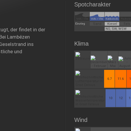
Spotcharakter
Sand
Kiesel
Fels
gt, der findet in der
NO, SW, WSW
 Bei Lambézen
Klima
Kieselstrand ins
stliche und
6.7
11.6
1
10
12
1
Wind