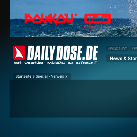
#WINDSURF
#W
News & Stor
Startseite
Special - Verweis