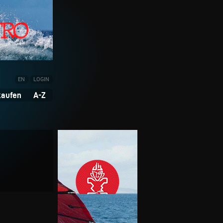
EN
LOGIN
kaufen
A-Z