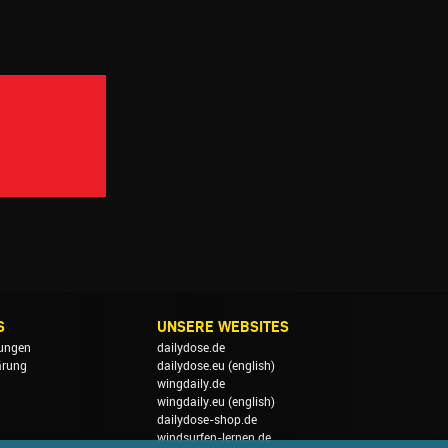
S
UNSERE WEBSITES
ungen
dailydose.de
ärung
dailydose.eu
(english)
wingdaily.de
wingdaily.eu
(english)
dailydose-shop.de
windsurfen-lernen.de