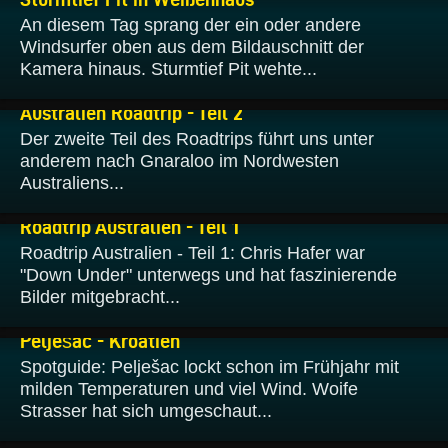
An diesem Tag sprang der ein oder andere
Windsurfer oben aus dem Bildauschnitt der
Kamera hinaus. Sturmtief Pit wehte...
04.02.2023
Australien Roadtrip - Teil 2
Der zweite Teil des Roadtrips führt uns unter
anderem nach Gnaraloo im Nordwesten
Australiens...
03.02.2023
Roadtrip Australien - Teil 1
Roadtrip Australien - Teil 1: Chris Hafer war
"Down Under" unterwegs und hat faszinierende
Bilder mitgebracht...
24.01.2023
Pelješac - Kroatien
Spotguide: Pelješac lockt schon im Frühjahr mit
milden Temperaturen und viel Wind. Woife
Strasser hat sich umgeschaut...
16.01.2023