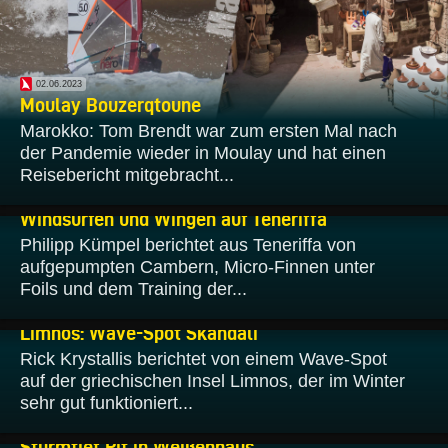
02.06.2023
Moulay Bouzerqtoune
Marokko: Tom Brendt war zum ersten Mal nach
der Pandemie wieder in Moulay und hat einen
Reisebericht mitgebracht...
04.03.2023
Windsurfen und Wingen auf Teneriffa
Philipp Kümpel berichtet aus Teneriffa von
aufgepumpten Cambern, Micro-Finnen unter
Foils und dem Training der...
14.02.2023
Limnos: Wave-Spot Skandali
Rick Krystallis berichtet von einem Wave-Spot
auf der griechischen Insel Limnos, der im Winter
sehr gut funktioniert...
09.02.2023
Sturmtief Pit in Weißenhaus