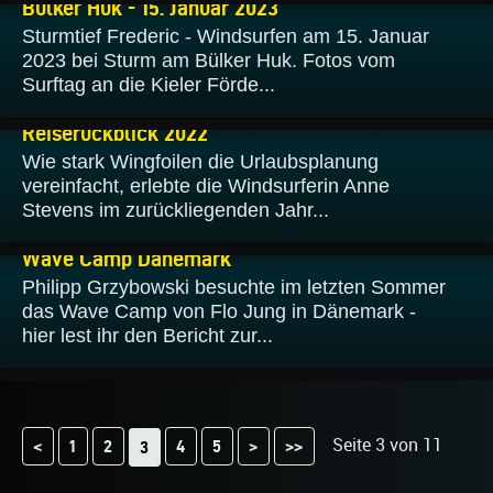
Bülker Huk - 15. Januar 2023
Sturmtief Frederic - Windsurfen am 15. Januar
2023 bei Sturm am Bülker Huk. Fotos vom
Surftag an die Kieler Förde...
12.01.2023
Reiserückblick 2022
Wie stark Wingfoilen die Urlaubsplanung
vereinfacht, erlebte die Windsurferin Anne
Stevens im zurückliegenden Jahr...
02.01.2023
Wave Camp Dänemark
Philipp Grzybowski besuchte im letzten Sommer
das Wave Camp von Flo Jung in Dänemark -
hier lest ihr den Bericht zur...
Seite 3 von 11
<
1
2
4
5
>
>>
3